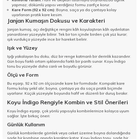
yapmaz; dökümlü yapısı verdiğiniz formu zarifçe korur.
Kare Form (92 x 92 cm):
Boyna, saça ya da çantaya kolay
uyarlanan pratik kare kesim.
Janjan Kumaşın Dokusu ve Karakteri
Janjan kumaş, açı değiştikçe rengini kâh koyulaştıran kâh aydınlatan
yanardöner yüzeyiyle bilinir. Tek bir ton içinde birden çok yüz kurar;
ışık vurdukça yüzeyde ince bir hareket belirir.
Işık ve Yüzey
Işığı yakalayan bu doku, düz bir renge katmanlı bir derinlik kazandırır.
Gün boyu farklı ortam ışıklarında farklı bir parıltı sunar. Koyu İndigo
tonu bu yüzeyde daha canlı ve boyutlu görünür.
Ölçü ve Form
Bu eşarp, 92 x 92 cm ölçüsünde kare bir formdadır. Kompakt kare
formu kolay şekil alır; boyna, çantaya ya da saça pratik biçimde
uyarlanır. Küçük yüzeyiyle boyunda hafif ve düzenli bir duruş bırakır.
Koyu İndigo Rengiyle Kombin ve Stil Önerileri
Koyu i̇ndigo eşarp, çok yönlü yapısıyla kombinlerinize kolayca uyum
sağlar. İşte birkaç öneri:
Günlük Kullanım
Günlük kombinlerde gömlek veya ceket üzerine boyna dolandığında
sade bir kombine anında karakter katar. Koyu İndigo tonu, sade bir