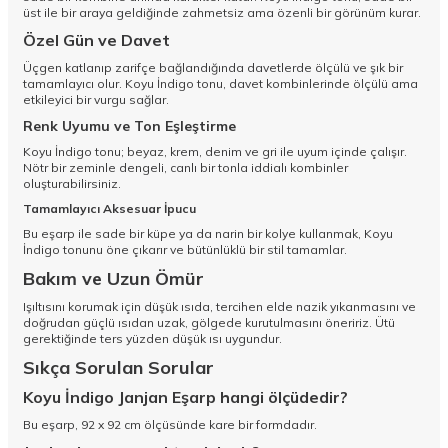
üst ile bir araya geldiğinde zahmetsiz ama özenli bir görünüm kurar.
Özel Gün ve Davet
Üçgen katlanıp zarifçe bağlandığında davetlerde ölçülü ve şık bir
tamamlayıcı olur. Koyu İndigo tonu, davet kombinlerinde ölçülü ama
etkileyici bir vurgu sağlar.
Renk Uyumu ve Ton Eşleştirme
Koyu İndigo tonu; beyaz, krem, denim ve gri ile uyum içinde çalışır.
Nötr bir zeminle dengeli, canlı bir tonla iddialı kombinler
oluşturabilirsiniz.
Tamamlayıcı Aksesuar İpucu
Bu eşarp ile sade bir küpe ya da narin bir kolye kullanmak, Koyu
İndigo tonunu öne çıkarır ve bütünlüklü bir stil tamamlar.
Bakım ve Uzun Ömür
Işıltısını korumak için düşük ısıda, tercihen elde nazik yıkanmasını ve
doğrudan güçlü ısıdan uzak, gölgede kurutulmasını öneririz. Ütü
gerektiğinde ters yüzden düşük ısı uygundur.
Sıkça Sorulan Sorular
Koyu İndigo Janjan Eşarp hangi ölçüdedir?
Bu eşarp, 92 x 92 cm ölçüsünde kare bir formdadır.