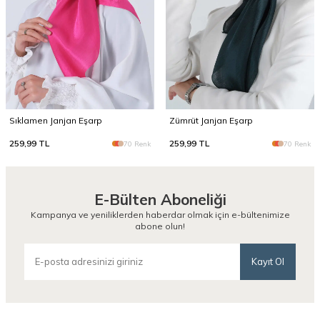
Sıklamen Janjan Eşarp
Zümrüt Janjan Eşarp
259,99
TL
259,99
TL
70 Renk
70 Renk
E-Bülten Aboneliği
Kampanya ve yeniliklerden haberdar olmak için e-bültenimize
abone olun!
Kayıt Ol