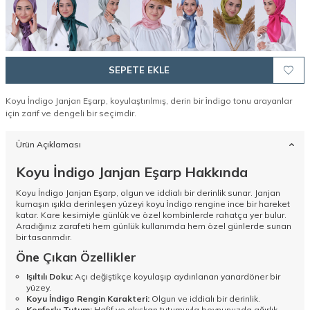
SEPETE EKLE
Koyu İndigo Janjan Eşarp, koyulaştırılmış, derin bir i̇ndigo tonu arayanlar
için zarif ve dengeli bir seçimdir.
Ürün Açıklaması
Koyu İndigo Janjan Eşarp Hakkında
Koyu İndigo Janjan Eşarp, olgun ve iddialı bir derinlik sunar. Janjan
kumaşın ışıkla derinleşen yüzeyi koyu i̇ndigo rengine ince bir hareket
katar. Kare kesimiyle günlük ve özel kombinlerde rahatça yer bulur.
Aradığınız zarafeti hem günlük kullanımda hem özel günlerde sunan
bir tasarımdır.
Öne Çıkan Özellikler
Işıltılı Doku:
Açı değiştikçe koyulaşıp aydınlanan yanardöner bir
yüzey.
Koyu İndigo Rengin Karakteri:
Olgun ve iddialı bir derinlik.
Konforlu Tutum:
Hafif ve akışkan tutumuyla boynunuzda ağırlık