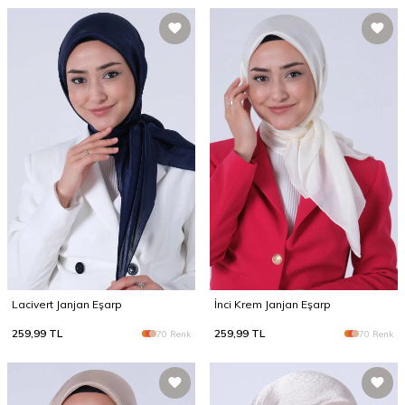
Lacivert Janjan Eşarp
İnci Krem Janjan Eşarp
259,99
TL
259,99
TL
70 Renk
70 Renk