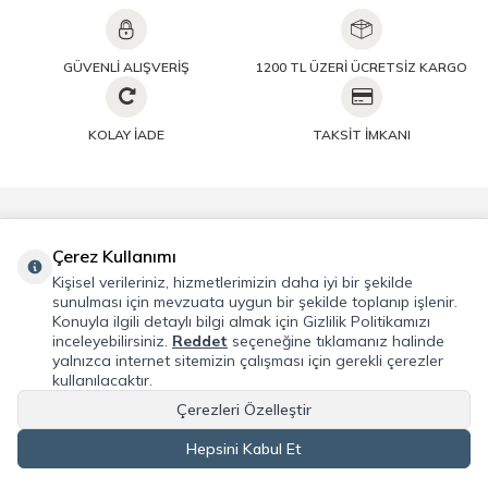
GÜVENLİ ALIŞVERİŞ
1200 TL ÜZERİ ÜCRETSİZ KARGO
KOLAY İADE
TAKSİT İMKANI
Önemli Bilgiler
Çerez Kullanımı
Kişisel verileriniz, hizmetlerimizin daha iyi bir şekilde
Hızlı Erişim
sunulması için mevzuata uygun bir şekilde toplanıp işlenir.
Konuyla ilgili detaylı bilgi almak için Gizlilik Politikamızı
inceleyebilirsiniz.
Reddet
seçeneğine tıklamanız halinde
Üye
yalnızca internet sitemizin çalışması için gerekli çerezler
kullanılacaktır.
Adres & İletişim
Çerezleri Özelleştir
Hepsini Kabul Et
T
-Soft
E-Ticaret
Sistemleriyle Hazırlanmıştır.