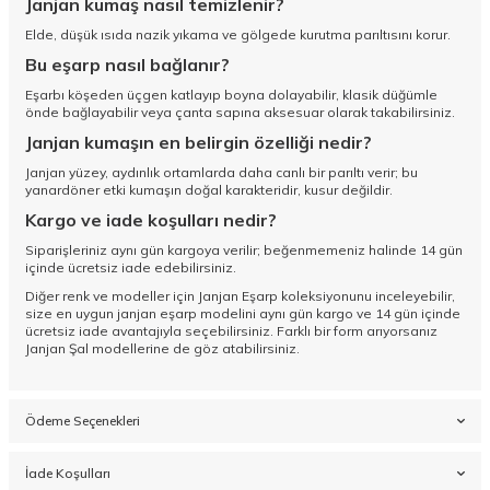
Janjan kumaş nasıl temizlenir?
Elde, düşük ısıda nazik yıkama ve gölgede kurutma parıltısını korur.
Bu eşarp nasıl bağlanır?
Eşarbı köşeden üçgen katlayıp boyna dolayabilir, klasik düğümle
önde bağlayabilir veya çanta sapına aksesuar olarak takabilirsiniz.
Janjan kumaşın en belirgin özelliği nedir?
Janjan yüzey, aydınlık ortamlarda daha canlı bir parıltı verir; bu
yanardöner etki kumaşın doğal karakteridir, kusur değildir.
Kargo ve iade koşulları nedir?
Siparişleriniz aynı gün kargoya verilir; beğenmemeniz halinde 14 gün
içinde ücretsiz iade edebilirsiniz.
Diğer renk ve modeller için
Janjan Eşarp koleksiyonunu
inceleyebilir,
size en uygun janjan eşarp modelini aynı gün kargo ve 14 gün içinde
ücretsiz iade avantajıyla seçebilirsiniz. Farklı bir form arıyorsanız
Janjan Şal
modellerine de göz atabilirsiniz.
Ödeme Seçenekleri
İade Koşulları