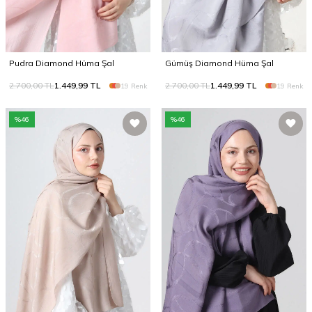
Pudra Diamond Hüma Şal
Gümüş Diamond Hüma Şal
2.700,00
TL
1.449,99
TL
2.700,00
TL
1.449,99
TL
19 Renk
19 Renk
%
46
%
46