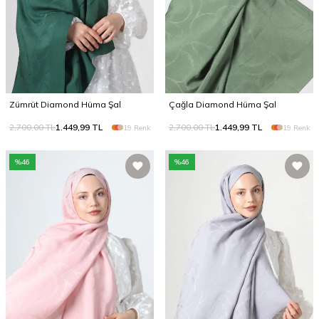
Zümrüt Diamond Hüma Şal
Çağla Diamond Hüma Şal
2.700,00
TL
1.449,99
TL
2.700,00
TL
1.449,99
TL
19 Renk
19 Renk
%
46
%
46