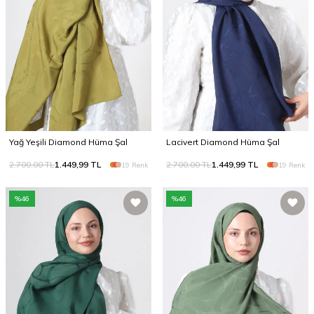
Yağ Yeşili Diamond Hüma Şal
Lacivert Diamond Hüma Şal
2.700,00
TL
1.449,99
TL
2.700,00
TL
1.449,99
TL
19 Renk
19 Renk
%
46
%
46