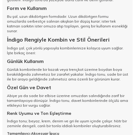
Form ve Kullanım
Bu şal, uzun dikdörtgen formdadır. Uzun dikdörtgen formu
omuzlarda serbestçe salınan akışkan bir düşüş kurar; ister tek
katman sarkıtın ister omuza atıp toplayın, geniş bir kullanım esnekliği
sunar.
İndigo Rengiyle Kombin ve Stil Önerileri
İndigo şal, çok yönlü yapısıyla kombinlerinize kolayca uyum sağlar.
İşte birkaç öneri:
Günlük Kullanım
Günlük kombinlerde bir kazak veya trençkot üzerine boydan boya
bırakıldığında zahmetsiz bir zarafet yakalar. İndigo tonu, sade bir üst
ile bir araya geldiğinde zahmetsiz ama özenli bir görünüm kurar.
Özel Gün ve Davet
Abiye ya da sade bir elbise üzerine omuzdan salındığında zarif bir
tamamlayıcıya dönüşür. İndigo tonu, davet kombinlerinde ölçülü ama
etkileyici bir vurgu sağlar.
Renk Uyumu ve Ton Eşleştirme
İndigo tonu; beyaz, krem, denim ve gri ile uyum içinde çalışır. Nötr bir
zeminle dengeli, canlı bir tonla iddialı kombinler oluşturabilirsiniz.
Tamamlayıcı Aksesuar İpucu