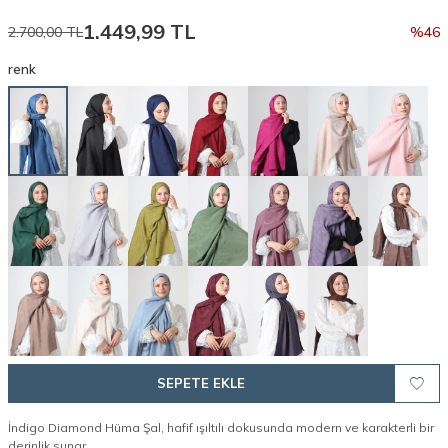
1.449,99
TL
2.700,00
TL
%
46
renk
SEPETE EKLE
İndigo Diamond Hüma Şal, hafif ışıltılı dokusunda modern ve karakterli bir
derinlik sunar.