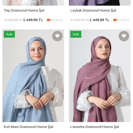
Taş Diamond Hüma Şal
Leylak Diamond Hüma Şal
2.700,00
TL
1.449,99
TL
2.700,00
TL
1.449,99
TL
19 Renk
19 Renk
%
46
%
46
Kot Mavi Diamond Hüma Şal
Lavanta Diamond Hüma Şal