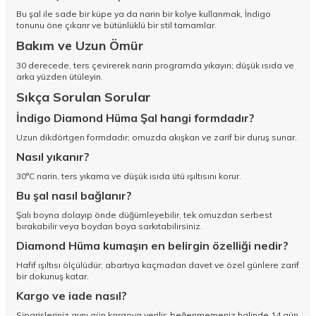
Bu şal ile sade bir küpe ya da narin bir kolye kullanmak, İndigo
tonunu öne çıkarır ve bütünlüklü bir stil tamamlar.
Bakım ve Uzun Ömür
30 derecede, ters çevirerek narin programda yıkayın; düşük ısıda ve
arka yüzden ütüleyin.
Sıkça Sorulan Sorular
İndigo Diamond Hüma Şal hangi formdadır?
Uzun dikdörtgen formdadır; omuzda akışkan ve zarif bir duruş sunar.
Nasıl yıkanır?
30°C narin, ters yıkama ve düşük ısıda ütü ışıltısını korur.
Bu şal nasıl bağlanır?
Şalı boyna dolayıp önde düğümleyebilir, tek omuzdan serbest
bırakabilir veya boydan boya sarkıtabilirsiniz.
Diamond Hüma kumaşın en belirgin özelliği nedir?
Hafif ışıltısı ölçülüdür; abartıya kaçmadan davet ve özel günlere zarif
bir dokunuş katar.
Kargo ve iade nasıl?
Siparişleriniz aynı gün kargoya verilir; beğenmemeniz halinde 14 gün