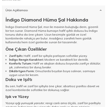
Ürün Açıklaması
İndigo Diamond Hüma Şal Hakkında
İndigo Diamond Hüma Şal, mor ile mavinin buluştuğu derin, gizemli
bir ton sunar. Diamond Hüma kumaşın hafif ışıltılı dokusu bu i̇ndigo
tonunu daha da öne çıkarır. Uzun kesimiyle günlük ve özel
kombinlerde rahatça yer bulur. Aradığınız zarafeti hem günlük
kullanımda hem özel günlerde sunan bir tasarımdır.
Öne Çıkan Özellikler
Zarif Işıltı:
Hafif, zarif bir ışıltıyla parlayan sofistike yüzey.
İndigo Rengin Karakteri:
Modern ve karakterli bir derinlik.
Konforlu Tutum:
Hafif ve akışkan dokusu boyunda zarifçe dökülür;
şık, zahmetsiz bir duruş bırakır.
Dikdörtgen Form:
Omuzlarda boydan boya salınan, sarmaya
uygun uzun bir kesim.
Doku ve Işıltı
Bu seri, hafif ve zarif bir ışıltıyla öne çıkar; abartısız parıltısı davet ve
özel kombinlerde sofistike bir dokunuş sağlar.
Işık ve Yüzey
Yüzeyi ışığı yumuşak yansıtır; rengi canlı ama ölçülü, zarif bir parıltıyla
gösterir. İndigo tonu bu yüzeyde daha canlı ve derin görünür.