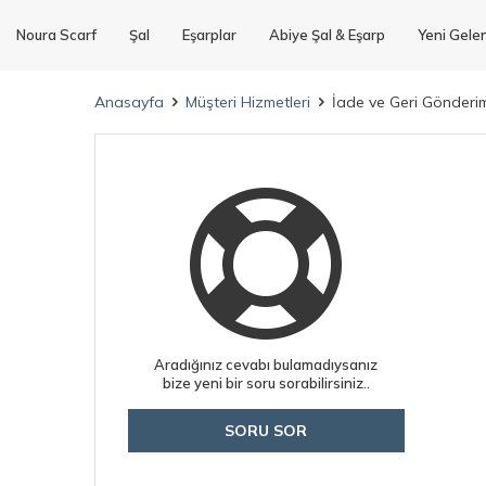
Noura Scarf
Şal
Eşarplar
Abiye Şal & Eşarp
Yeni Gele
Anasayfa
Müşteri Hizmetleri
İade ve Geri Gönderim
Aradığınız cevabı bulamadıysanız
bize yeni bir soru sorabilirsiniz..
SORU SOR