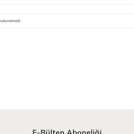
bulunamadı.
E-Bülten Aboneliği