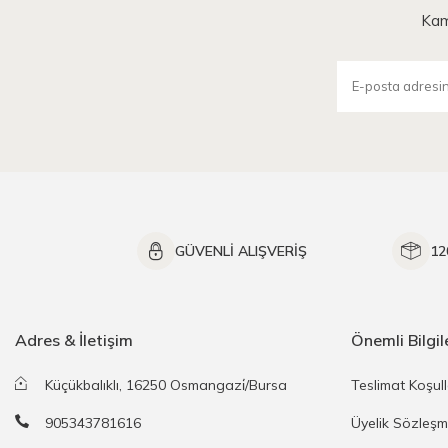
Kam
GÜVENLİ ALIŞVERİŞ
12
Adres & İletişim
Önemli Bilgil
Küçükbalıklı, 16250 Osmangazi̇/Bursa
Teslimat Koşull
905343781616
Üyelik Sözleşm