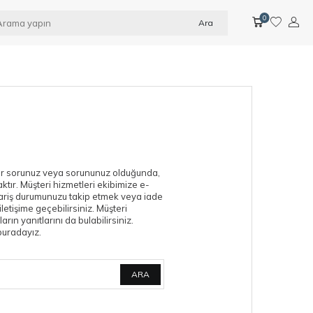
0
Ara
bir sorunuz veya sorununuz olduğunda,
ktır. Müşteri hizmetleri ekibimize e-
sipariş durumunuzu takip etmek veya iade
iletişime geçebilirsiniz. Müşteri
ın yanıtlarını da bulabilirsiniz.
buradayız.
ARA