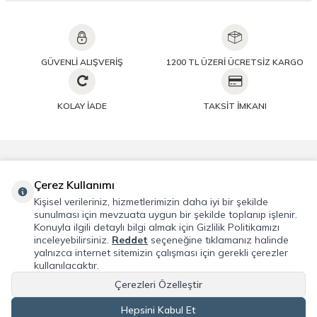
GÜVENLİ ALIŞVERİŞ
1200 TL ÜZERİ ÜCRETSİZ KARGO
KOLAY İADE
TAKSİT İMKANI
Önemli Bilgiler
Çerez Kullanımı
Kişisel verileriniz, hizmetlerimizin daha iyi bir şekilde
Hızlı Erişim
sunulması için mevzuata uygun bir şekilde toplanıp işlenir.
Konuyla ilgili detaylı bilgi almak için Gizlilik Politikamızı
inceleyebilirsiniz.
Reddet
seçeneğine tıklamanız halinde
Üye
yalnızca internet sitemizin çalışması için gerekli çerezler
kullanılacaktır.
Adres & İletişim
Çerezleri Özelleştir
Hepsini Kabul Et