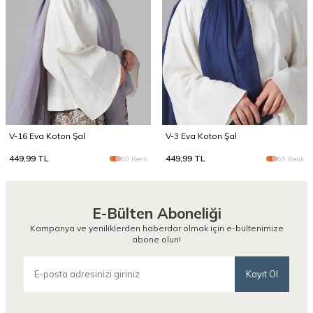
V-16 Eva Koton Şal
V-3 Eva Koton Şal
449,99
TL
449,99
TL
69 Renk
69 Renk
E-Bülten Aboneliği
Kampanya ve yeniliklerden haberdar olmak için e-bültenimize
abone olun!
Kayıt Ol