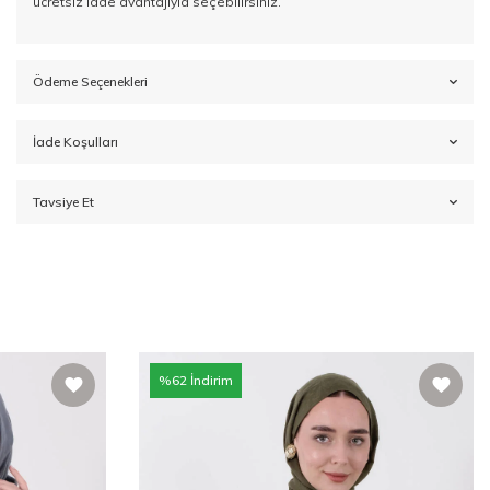
ücretsiz iade avantajıyla seçebilirsiniz.
Ödeme Seçenekleri
İade Koşulları
Tavsiye Et
%
62
İndirim