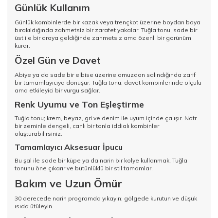
Günlük Kullanım
Günlük kombinlerde bir kazak veya trençkot üzerine boydan boya
bırakıldığında zahmetsiz bir zarafet yakalar. Tuğla tonu, sade bir
üst ile bir araya geldiğinde zahmetsiz ama özenli bir görünüm
kurar.
Özel Gün ve Davet
Abiye ya da sade bir elbise üzerine omuzdan salındığında zarif
bir tamamlayıcıya dönüşür. Tuğla tonu, davet kombinlerinde ölçülü
ama etkileyici bir vurgu sağlar.
Renk Uyumu ve Ton Eşleştirme
Tuğla tonu; krem, beyaz, gri ve denim ile uyum içinde çalışır. Nötr
bir zeminle dengeli, canlı bir tonla iddialı kombinler
oluşturabilirsiniz.
Tamamlayıcı Aksesuar İpucu
Bu şal ile sade bir küpe ya da narin bir kolye kullanmak, Tuğla
tonunu öne çıkarır ve bütünlüklü bir stil tamamlar.
Bakım ve Uzun Ömür
30 derecede narin programda yıkayın; gölgede kurutun ve düşük
ısıda ütüleyin.