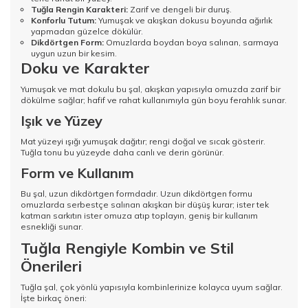
Tuğla Rengin Karakteri:
Zarif ve dengeli bir duruş.
Konforlu Tutum:
Yumuşak ve akışkan dokusu boyunda ağırlık
yapmadan güzelce dökülür.
Dikdörtgen Form:
Omuzlarda boydan boya salınan, sarmaya
uygun uzun bir kesim.
Doku ve Karakter
Yumuşak ve mat dokulu bu şal, akışkan yapısıyla omuzda zarif bir
dökülme sağlar; hafif ve rahat kullanımıyla gün boyu ferahlık sunar.
Işık ve Yüzey
Mat yüzeyi ışığı yumuşak dağıtır; rengi doğal ve sıcak gösterir.
Tuğla tonu bu yüzeyde daha canlı ve derin görünür.
Form ve Kullanım
Bu şal, uzun dikdörtgen formdadır. Uzun dikdörtgen formu
omuzlarda serbestçe salınan akışkan bir düşüş kurar; ister tek
katman sarkıtın ister omuza atıp toplayın, geniş bir kullanım
esnekliği sunar.
Tuğla Rengiyle Kombin ve Stil
Önerileri
Tuğla şal, çok yönlü yapısıyla kombinlerinize kolayca uyum sağlar.
İşte birkaç öneri: