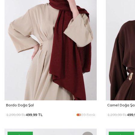
Bordo Doğa Şal
Camel Doğa Şa
1.299,99
TL
499,99
TL
39 Renk
1.299,99
TL
499,