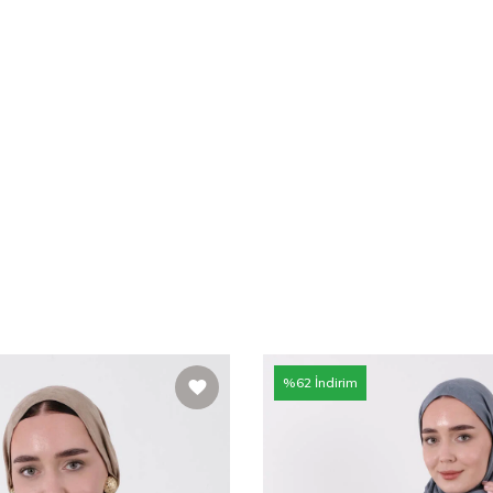
%
62
İndirim