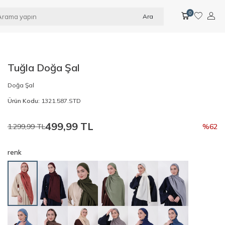
0
Ara
Tuğla Doğa Şal
Doğa Şal
Ürün Kodu:
1321.587.STD
499,99
TL
1.299,99
TL
%
62
renk