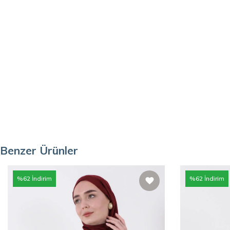
Benzer Ürünler
%
62
İndirim
%
62
İndirim