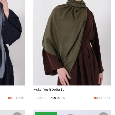
Asker Yeşili Doğa Şal
39 Renk
1.299,99
TL
499,99
TL
39 Renk