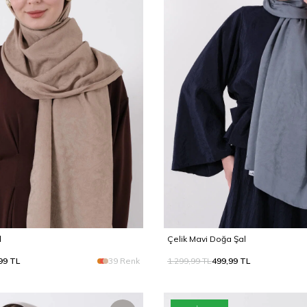
l
Çelik Mavi Doğa Şal
99
TL
39 Renk
1.299,99
TL
499,99
TL