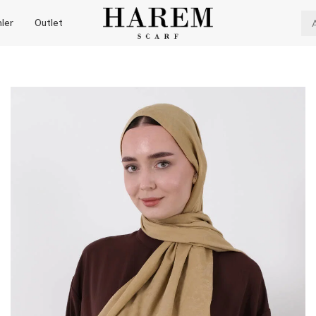
nler
Outlet