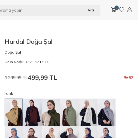
0
Ara
Hardal Doğa Şal
Doğa Şal
Ürün Kodu:
1321.571.STD
499,99
TL
1.299,99
TL
%
62
renk