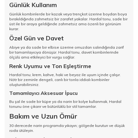
Günlük Kullanım
Günlük kombinlerde bir kazak veya trençkot üzerine boydan boya
bırakıldığında zahmetsiz bir zarafet yakalar. Hardal tonu, sade bir
üst ile bir araya geldiğinde zahmetsiz ama özenli bir görünüm
kurar.
Özel Gün ve Davet
Abiye ya da sade bir elbise üzerine omuzdan salındığında zarif
bir tamamlayıcıya dönüşür. Hardal tonu, davet kombinlerinde
ölçülü ama etkileyici bir vurgu sağlar.
Renk Uyumu ve Ton Eşleştirme
Hardal tonu; krem, kahve, haki ve beyaz ile uyum içinde çalışır.
Nötr bir zeminle dengeli, canlı bir tonla iddialı kombinler
oluşturabilirsiniz.
Tamamlayıcı Aksesuar İpucu
Bu şal ile sade bir küpe ya da narin bir kolye kullanmak, Hardal
tonunu öne çıkarır ve bütünlüklü bir stil tamamlar.
Bakım ve Uzun Ömür
30 derecede narin programda yıkayın; gölgede kurutun ve düşük
ısıda ütüleyin.