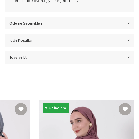
ücretsiz iade avantajıyla seçebilirsiniz.
Ödeme Seçenekleri
İade Koşulları
Tavsiye Et
%
62
İndirim