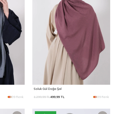
Soluk Gül Doğa Şal
39 Renk
1.299,99
TL
499,99
TL
39 Renk