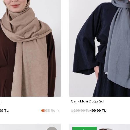
l
Çelik Mavi Doğa Şal
99
TL
39 Renk
1.299,99
TL
499,99
TL