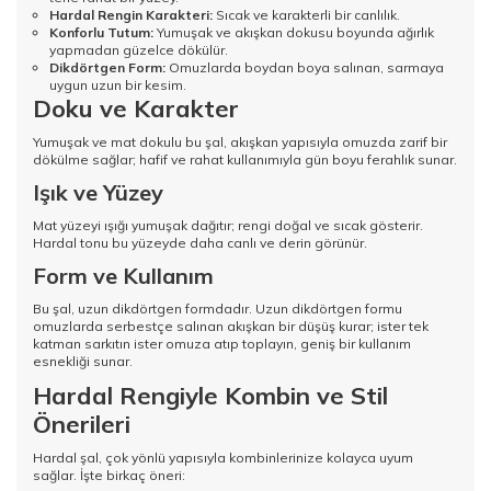
Hardal Rengin Karakteri:
Sıcak ve karakterli bir canlılık.
Konforlu Tutum:
Yumuşak ve akışkan dokusu boyunda ağırlık
yapmadan güzelce dökülür.
Dikdörtgen Form:
Omuzlarda boydan boya salınan, sarmaya
uygun uzun bir kesim.
Doku ve Karakter
Yumuşak ve mat dokulu bu şal, akışkan yapısıyla omuzda zarif bir
dökülme sağlar; hafif ve rahat kullanımıyla gün boyu ferahlık sunar.
Işık ve Yüzey
Mat yüzeyi ışığı yumuşak dağıtır; rengi doğal ve sıcak gösterir.
Hardal tonu bu yüzeyde daha canlı ve derin görünür.
Form ve Kullanım
Bu şal, uzun dikdörtgen formdadır. Uzun dikdörtgen formu
omuzlarda serbestçe salınan akışkan bir düşüş kurar; ister tek
katman sarkıtın ister omuza atıp toplayın, geniş bir kullanım
esnekliği sunar.
Hardal Rengiyle Kombin ve Stil
Önerileri
Hardal şal, çok yönlü yapısıyla kombinlerinize kolayca uyum
sağlar. İşte birkaç öneri: