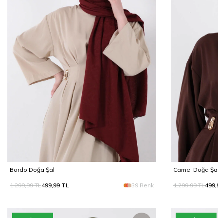
Bordo Doğa Şal
Camel Doğa Şa
1.299,99
TL
499,99
TL
39 Renk
1.299,99
TL
499,