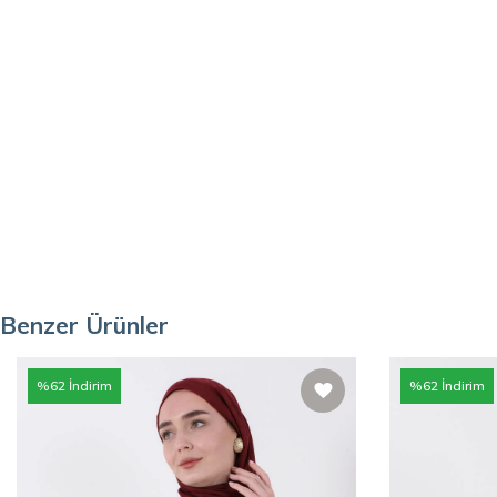
Benzer Ürünler
%
62
İndirim
%
62
İndirim