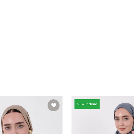
%
62
İndirim