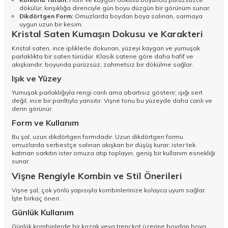
dökülür; kırışıklığa direnciyle gün boyu düzgün bir görünüm sunar.
Dikdörtgen Form:
Omuzlarda boydan boya salınan, sarmaya
uygun uzun bir kesim.
Kristal Saten Kumaşın Dokusu ve Karakteri
Kristal saten, ince ipliklerle dokunan, yüzeyi kaygan ve yumuşak
parlaklıkta bir saten türüdür. Klasik satene göre daha hafif ve
akışkandır; boyunda pürüzsüz, zahmetsiz bir dökülme sağlar.
Işık ve Yüzey
Yumuşak parlaklığıyla rengi canlı ama abartısız gösterir; ışığı sert
değil, ince bir parıltıyla yansıtır. Vişne tonu bu yüzeyde daha canlı ve
derin görünür.
Form ve Kullanım
Bu şal, uzun dikdörtgen formdadır. Uzun dikdörtgen formu
omuzlarda serbestçe salınan akışkan bir düşüş kurar; ister tek
katman sarkıtın ister omuza atıp toplayın, geniş bir kullanım esnekliği
sunar.
Vişne Rengiyle Kombin ve Stil Önerileri
Vişne şal, çok yönlü yapısıyla kombinlerinize kolayca uyum sağlar.
İşte birkaç öneri:
Günlük Kullanım
Günlük kombinlerde bir kazak veya trençkot üzerine boydan boya