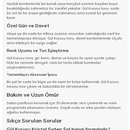
Günlük kombinlerde bir kazak veya trençkot üzerine boydan boya
bırakıldığında zahmetsiz bir zarafet yakalar. Gül Kurusu tonu, sade
bir üst ile bir araya geldiğinde zahmetsiz ama özenli bir görünüm
kurar.
Özel Gün ve Davet
Abiye ya da sade bir elbise üzerine omuzdan salındığında zarif bir
tamamlayıcıya dönüşür. Gül Kurusu tonu, davet kombinlerinde ölçülü
ama etkileyici bir vurgu sağlar.
Renk Uyumu ve Ton Eşleştirme
Gül Kurusu tonu; gri, krem, denim ve beyaz ile uyum içinde çalışır.
Nötr bir zeminle dengeli, canlı bir tonla iddialı kombinler
oluşturabilirsiniz.
Tamamlayıcı Aksesuar İpucu
Bu şal ile sade bir küpe ya da narin bir kolye kullanmak, Gül Kurusu
tonunu öne çıkarır ve bütünlüklü bir stil tamamlar.
Bakım ve Uzun Ömür
Saten parıltısını korumak için 30 derecede, ters çevirerek ve narin
programda yıkamanızı öneririz. Düşük ısıda ve arka yüzden ütüleyin;
ağartıcı kullanmayın.
Sıkça Sorulan Sorular
Gül Kurusu Kristal Saten Şal hangi formdadır?