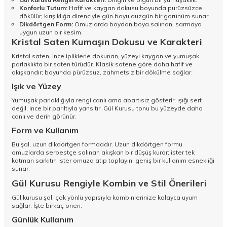
Konforlu Tutum:
Hafif ve kaygan dokusu boyunda pürüzsüzce
dökülür; kırışıklığa direnciyle gün boyu düzgün bir görünüm sunar.
Dikdörtgen Form:
Omuzlarda boydan boya salınan, sarmaya
uygun uzun bir kesim.
Kristal Saten Kumaşın Dokusu ve Karakteri
Kristal saten, ince ipliklerle dokunan, yüzeyi kaygan ve yumuşak
parlaklıkta bir saten türüdür. Klasik satene göre daha hafif ve
akışkandır; boyunda pürüzsüz, zahmetsiz bir dökülme sağlar.
Işık ve Yüzey
Yumuşak parlaklığıyla rengi canlı ama abartısız gösterir; ışığı sert
değil, ince bir parıltıyla yansıtır. Gül Kurusu tonu bu yüzeyde daha
canlı ve derin görünür.
Form ve Kullanım
Bu şal, uzun dikdörtgen formdadır. Uzun dikdörtgen formu
omuzlarda serbestçe salınan akışkan bir düşüş kurar; ister tek
katman sarkıtın ister omuza atıp toplayın, geniş bir kullanım esnekliği
sunar.
Gül Kurusu Rengiyle Kombin ve Stil Önerileri
Gül kurusu şal, çok yönlü yapısıyla kombinlerinize kolayca uyum
sağlar. İşte birkaç öneri:
Günlük Kullanım