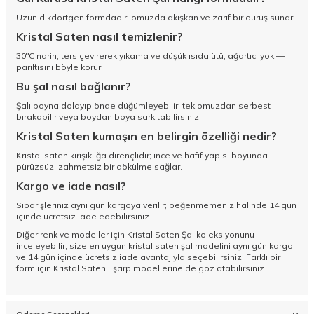
Uzun dikdörtgen formdadır; omuzda akışkan ve zarif bir duruş sunar.
Kristal Saten nasıl temizlenir?
30°C narin, ters çevirerek yıkama ve düşük ısıda ütü; ağartıcı yok —
parıltısını böyle korur.
Bu şal nasıl bağlanır?
Şalı boyna dolayıp önde düğümleyebilir, tek omuzdan serbest
bırakabilir veya boydan boya sarkıtabilirsiniz.
Kristal Saten kumaşın en belirgin özelliği nedir?
Kristal saten kırışıklığa dirençlidir; ince ve hafif yapısı boyunda
pürüzsüz, zahmetsiz bir dökülme sağlar.
Kargo ve iade nasıl?
Siparişleriniz aynı gün kargoya verilir; beğenmemeniz halinde 14 gün
içinde ücretsiz iade edebilirsiniz.
Diğer renk ve modeller için
Kristal Saten Şal koleksiyonunu
inceleyebilir, size en uygun kristal saten şal modelini aynı gün kargo
ve 14 gün içinde ücretsiz iade avantajıyla seçebilirsiniz. Farklı bir
form için
Kristal Saten Eşarp
modellerine de göz atabilirsiniz.