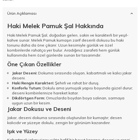
Ürün Açıklaması
Haki Melek Pamuk Şal Hakkında
Haki Melek Pamuk Şal, doğadan gelen, sakin ve karakterli bir yeşil-
kahve sunar. Melek Pamuk kumaşın zarif desenli dokusu bu haki
tonunu daha da öne çıkarır. Uzun kesimiyle günlük ve özel
kombinlerde rahatça yer bulur. Aradığınız zarafeti hem günlük
kullanımda hem özel günlerde sunan bir tasarımdır.
Öne Çıkan Özellikler
Jakar Deseni:
Dokuma sırasında oluşan, kabartmalı ve kalıcı jakar
deseni.
Haki Rengin Karakteri:
Şehirli ve rahat bir duruş.
Konforlu Tutum:
Dokulu ama yumuşak yapısı boyunda güzel durur;
deseni kombinlerinize hareket katar.
Dikdörtgen Form:
Omuzlarda boydan boya salınan, sarmaya
uygun uzun bir kesim.
Jakar Dokusu ve Deseni
Jakar, deseni dokuma sırasında oluşturulan bir kumaştır; desen
kalıcıdır ve yüzeye dokulu, zengin bir görünüm kazandırır.
Işık ve Yüzey
Kabartmalı jakar yüzey ışıkta hafif bir boyut kazanır; deseni ve rengi