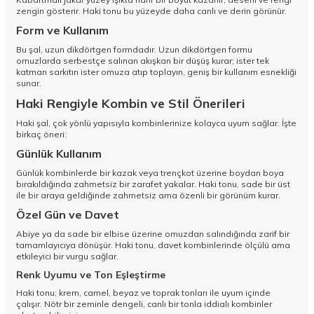
zengin gösterir. Haki tonu bu yüzeyde daha canlı ve derin görünür.
Form ve Kullanım
Bu şal, uzun dikdörtgen formdadır. Uzun dikdörtgen formu
omuzlarda serbestçe salınan akışkan bir düşüş kurar; ister tek
katman sarkıtın ister omuza atıp toplayın, geniş bir kullanım esnekliği
sunar.
Haki Rengiyle Kombin ve Stil Önerileri
Haki şal, çok yönlü yapısıyla kombinlerinize kolayca uyum sağlar. İşte
birkaç öneri:
Günlük Kullanım
Günlük kombinlerde bir kazak veya trençkot üzerine boydan boya
bırakıldığında zahmetsiz bir zarafet yakalar. Haki tonu, sade bir üst
ile bir araya geldiğinde zahmetsiz ama özenli bir görünüm kurar.
Özel Gün ve Davet
Abiye ya da sade bir elbise üzerine omuzdan salındığında zarif bir
tamamlayıcıya dönüşür. Haki tonu, davet kombinlerinde ölçülü ama
etkileyici bir vurgu sağlar.
Renk Uyumu ve Ton Eşleştirme
Haki tonu; krem, camel, beyaz ve toprak tonları ile uyum içinde
çalışır. Nötr bir zeminle dengeli, canlı bir tonla iddialı kombinler