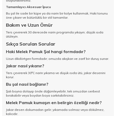
oluşturabilirsiniz.
Tamamlayıcı Aksesuar İpucu
Bu şal ile sade bir küpe ya da narin bir kolye kullanmak, Haki tonunu
öne çıkarır ve bütünlüklü bir stil tamamlar.
Bakım ve Uzun Ömür
Ters çevirerek 30 derecede narin programda yıkayın; düşük ısıda
ütüleyin.
Sıkça Sorulan Sorular
Haki Melek Pamuk Şal hangi formdadır?
Uzun dikdörtgen formdadır; omuzda akışkan ve zarif bir duruş sunar.
Jakar nasıl yıkanır?
Ters çevirerek 30°C narin yıkama ve düşük ısıda ütü, jakar desenini
korur.
Bu şal nasıl bağlanır?
Şalı boyna dolayıp önde düğümleyebilir, tek omuzdan serbest
bırakabilir veya boydan boya sarkıtabilirsiniz.
Melek Pamuk kumaşın en belirgin özelliği nedir?
Jakar desen dokumadan gelir; yıkamada solmaz veya dökülmez,
kalıcıdır.