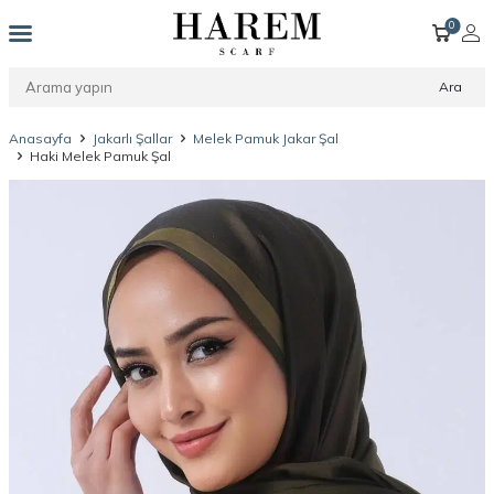
0
Ara
Anasayfa
Jakarlı Şallar
Melek Pamuk Jakar Şal
Haki Melek Pamuk Şal