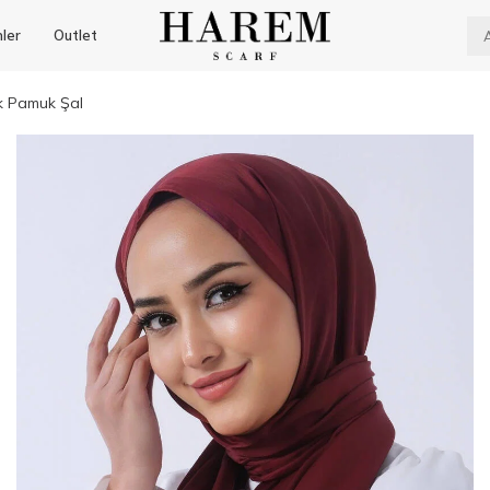
nler
Outlet
k Pamuk Şal