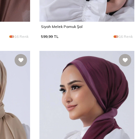
Siyah Melek Pamuk Şal
16 Renk
599,99
TL
16 Renk