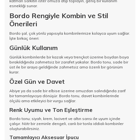
katman sarkıtın ister omuza atıp toplayın, geniş bir kullanım
esnekliği sunar.
Bordo Rengiyle Kombin ve Stil
Önerileri
Bordo şal, çok yönlü yapısıyla kombinlerinize kolayca uyum sağlar.
İşte birkaç öneri:
Günlük Kullanım
Günlük kombinlerde bir kazak veya trençkot üzerine boydan boya
bırakıldığında zahmetsiz bir zarafet yakalar. Bordo tonu, sade bir
üst ile bir araya geldiğinde zahmetsiz ama özenli bir görünüm
kurar.
Özel Gün ve Davet
Abiye ya da sade bir elbise üzerine omuzdan salındığında zarif
bir tamamlayıcıya dönüşür. Bordo tonu, davet kombinlerinde
ölçülü ama etkileyici bir vurgu sağlar.
Renk Uyumu ve Ton Eşleştirme
Bordo tonu; siyah, krem, lacivert ve altın sarısı ile uyum içinde
çalışır. Nötr bir zeminle dengeli, canlı bir tonla iddialı kombinler
oluşturabilirsiniz.
Tamamlayıcı Aksesuar İpucu