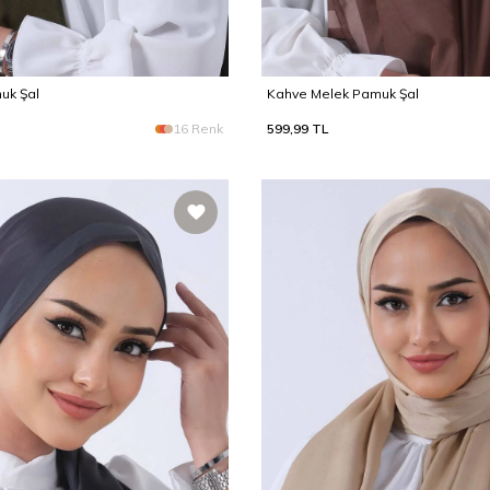
uk Şal
Kahve Melek Pamuk Şal
16 Renk
599,99
TL