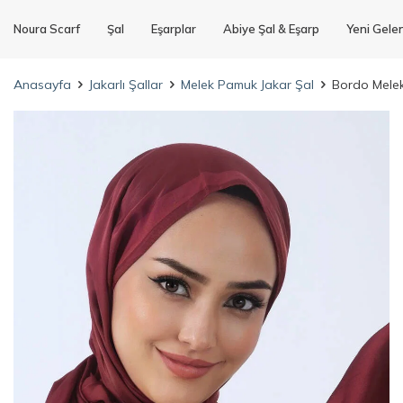
Noura Scarf
Şal
Eşarplar
Abiye Şal & Eşarp
Yeni Gele
Anasayfa
Jakarlı Şallar
Melek Pamuk Jakar Şal
Bordo Mele