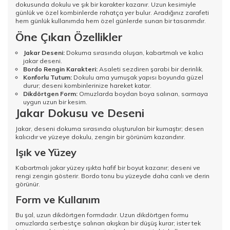
dokusunda dokulu ve şık bir karakter kazanır. Uzun kesimiyle
günlük ve özel kombinlerde rahatça yer bulur. Aradığınız zarafeti
hem günlük kullanımda hem özel günlerde sunan bir tasarımdır.
Öne Çıkan Özellikler
Jakar Deseni:
Dokuma sırasında oluşan, kabartmalı ve kalıcı
jakar deseni.
Bordo Rengin Karakteri:
Asaleti sezdiren şarabi bir derinlik.
Konforlu Tutum:
Dokulu ama yumuşak yapısı boyunda güzel
durur; deseni kombinlerinize hareket katar.
Dikdörtgen Form:
Omuzlarda boydan boya salınan, sarmaya
uygun uzun bir kesim.
Jakar Dokusu ve Deseni
Jakar, deseni dokuma sırasında oluşturulan bir kumaştır; desen
kalıcıdır ve yüzeye dokulu, zengin bir görünüm kazandırır.
Işık ve Yüzey
Kabartmalı jakar yüzey ışıkta hafif bir boyut kazanır; deseni ve
rengi zengin gösterir. Bordo tonu bu yüzeyde daha canlı ve derin
görünür.
Form ve Kullanım
Bu şal, uzun dikdörtgen formdadır. Uzun dikdörtgen formu
omuzlarda serbestçe salınan akışkan bir düşüş kurar; ister tek