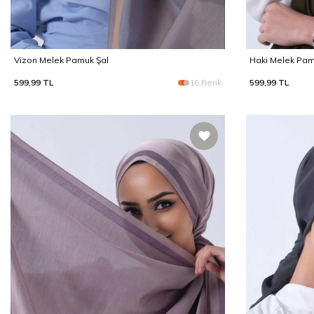
Vizon Melek Pamuk Şal
Haki Melek Pam
599,99
TL
16 Renk
599,99
TL