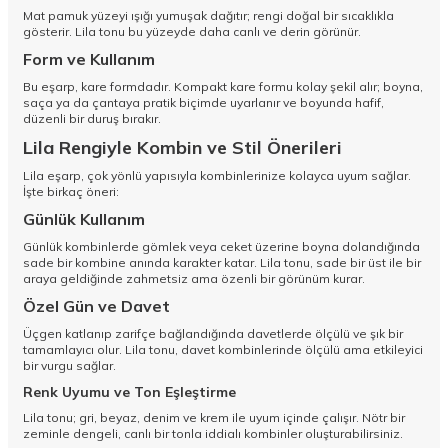
Mat pamuk yüzeyi ışığı yumuşak dağıtır; rengi doğal bir sıcaklıkla
gösterir. Lila tonu bu yüzeyde daha canlı ve derin görünür.
Form ve Kullanım
Bu eşarp, kare formdadır. Kompakt kare formu kolay şekil alır; boyna,
saça ya da çantaya pratik biçimde uyarlanır ve boyunda hafif,
düzenli bir duruş bırakır.
Lila Rengiyle Kombin ve Stil Önerileri
Lila eşarp, çok yönlü yapısıyla kombinlerinize kolayca uyum sağlar.
İşte birkaç öneri:
Günlük Kullanım
Günlük kombinlerde gömlek veya ceket üzerine boyna dolandığında
sade bir kombine anında karakter katar. Lila tonu, sade bir üst ile bir
araya geldiğinde zahmetsiz ama özenli bir görünüm kurar.
Özel Gün ve Davet
Üçgen katlanıp zarifçe bağlandığında davetlerde ölçülü ve şık bir
tamamlayıcı olur. Lila tonu, davet kombinlerinde ölçülü ama etkileyici
bir vurgu sağlar.
Renk Uyumu ve Ton Eşleştirme
Lila tonu; gri, beyaz, denim ve krem ile uyum içinde çalışır. Nötr bir
zeminle dengeli, canlı bir tonla iddialı kombinler oluşturabilirsiniz.