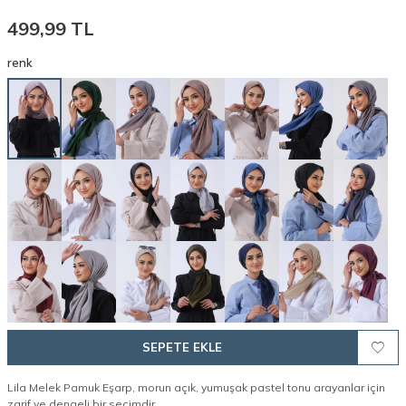
499,99
TL
renk
SEPETE EKLE
Lila Melek Pamuk Eşarp, morun açık, yumuşak pastel tonu arayanlar için
zarif ve dengeli bir seçimdir.