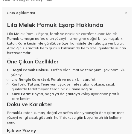
Ürün Açıklaması
Lila Melek Pamuk Eşarp Hakkında
Lila Melek Pamuk Eşarp, ferah ve nazik bir zarafet sunar. Melek
Pamuk kumaşın nefes alan yüzeyi lila rengine doğal bir yumuşaklık
katar. Kare kesimiyle günlük ve özel kombinlerde rahatça yer bulur.
Aradığınız zarafeti hem günlük kullanımda hem özel günlerde sunan
bir tasarımdır.
Öne Çıkan Özellikler
Doğal Pamuk Dokusu:
Nefes alan, mat ve tene yumuşak pamuklu
yüzey.
Lila Rengin Karakteri:
Ferah ve nazik bir zarafet.
Konforlu Tutum:
Tene yumuşak ve nefes alan dokusu, sıcak
günlerde terletmeyen ferah bir kullanım sağlar.
Kare Form:
Boyna, saça ya da çantaya kolay uyarlanan pratik
kare kesim.
Doku ve Karakter
Pamuklu koton kumaş, doğal ve nefes alan yapısıyla öne çıkar; mat
yüzeyi rengi sıcak gösterir, hafif dokusu gün boyu ferah bir kullanım
sunar.
Işık ve Yüzey