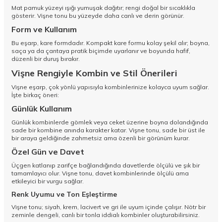
Mat pamuk yüzeyi ışığı yumuşak dağıtır; rengi doğal bir sıcaklıkla
gösterir. Vişne tonu bu yüzeyde daha canlı ve derin görünür.
Form ve Kullanım
Bu eşarp, kare formdadır. Kompakt kare formu kolay şekil alır; boyna,
saça ya da çantaya pratik biçimde uyarlanır ve boyunda hafif,
düzenli bir duruş bırakır.
Vişne Rengiyle Kombin ve Stil Önerileri
Vişne eşarp, çok yönlü yapısıyla kombinlerinize kolayca uyum sağlar.
İşte birkaç öneri:
Günlük Kullanım
Günlük kombinlerde gömlek veya ceket üzerine boyna dolandığında
sade bir kombine anında karakter katar. Vişne tonu, sade bir üst ile
bir araya geldiğinde zahmetsiz ama özenli bir görünüm kurar.
Özel Gün ve Davet
Üçgen katlanıp zarifçe bağlandığında davetlerde ölçülü ve şık bir
tamamlayıcı olur. Vişne tonu, davet kombinlerinde ölçülü ama
etkileyici bir vurgu sağlar.
Renk Uyumu ve Ton Eşleştirme
Vişne tonu; siyah, krem, lacivert ve gri ile uyum içinde çalışır. Nötr bir
zeminle dengeli, canlı bir tonla iddialı kombinler oluşturabilirsiniz.