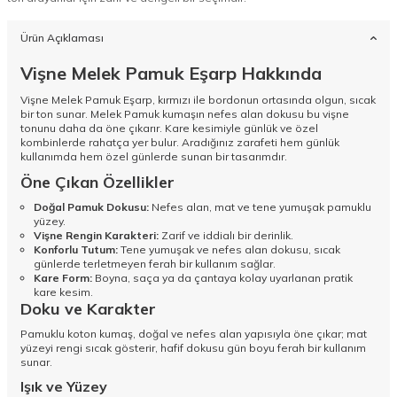
Ürün Açıklaması
Vişne Melek Pamuk Eşarp Hakkında
Vişne Melek Pamuk Eşarp, kırmızı ile bordonun ortasında olgun, sıcak
bir ton sunar. Melek Pamuk kumaşın nefes alan dokusu bu vişne
tonunu daha da öne çıkarır. Kare kesimiyle günlük ve özel
kombinlerde rahatça yer bulur. Aradığınız zarafeti hem günlük
kullanımda hem özel günlerde sunan bir tasarımdır.
Öne Çıkan Özellikler
Doğal Pamuk Dokusu:
Nefes alan, mat ve tene yumuşak pamuklu
yüzey.
Vişne Rengin Karakteri:
Zarif ve iddialı bir derinlik.
Konforlu Tutum:
Tene yumuşak ve nefes alan dokusu, sıcak
günlerde terletmeyen ferah bir kullanım sağlar.
Kare Form:
Boyna, saça ya da çantaya kolay uyarlanan pratik
kare kesim.
Doku ve Karakter
Pamuklu koton kumaş, doğal ve nefes alan yapısıyla öne çıkar; mat
yüzeyi rengi sıcak gösterir, hafif dokusu gün boyu ferah bir kullanım
sunar.
Işık ve Yüzey