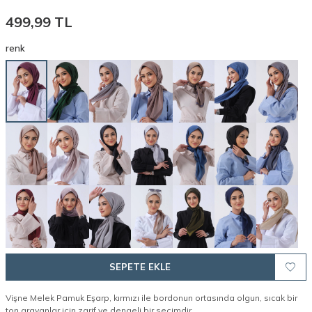
499,99
TL
renk
SEPETE EKLE
Vişne Melek Pamuk Eşarp, kırmızı ile bordonun ortasında olgun, sıcak bir
ton arayanlar için zarif ve dengeli bir seçimdir.