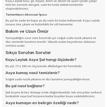
Koyu Leylak tonu; gri, beyaz, krem ve denim ile uyum içinde çalışır.
Nötr bir zeminle dengeli, canlı bir tonla iddialı kombinler
oluşturabilirsiniz.
Tamamlayıcı Aksesuar İpucu
Bu şal ile sade bir küpe ya da narin bir kolye kullanmak, Koyu Leylak
tonunu öne çıkarır ve bütünlüklü bir stil tamamlar.
Bakım ve Uzun Ömür
Yumuşaklığını uzun süre korumak için soğuk suda nazik yıkama ve
düz zeminde kurutma önerilir. Yüksek ısıdan kaçınılması dokunun
ömrünü uzatır.
Sıkça Sorulan Sorular
Koyu Leylak Asya Şal hangi ölçüdedir?
Bu şal, 73 x 190 cm ölçüsünde dikdörtgen bir formdadır.
Asya kumaş nasıl temizlenir?
Soğuk suda nazik yıkama ve düz kurutma yumuşaklığını korur.
Bu şal nasıl bağlanır?
Şalı boyna iki kez dolayıp önde düğümleyebilir, tek omuzdan serbest
bırakabilir veya bel hizasına kadar boydan boya sarkıtabilirsiniz.
Asya kumaşın en belirgin özelliği nedir?