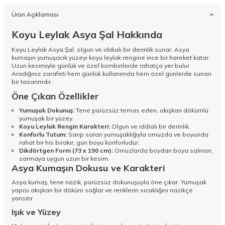
Ürün Açıklaması
Koyu Leylak Asya Şal Hakkında
Koyu Leylak Asya Şal, olgun ve iddialı bir derinlik sunar. Asya
kumaşın yumuşacık yüzeyi koyu leylak rengine ince bir hareket katar.
Uzun kesimiyle günlük ve özel kombinlerde rahatça yer bulur.
Aradığınız zarafeti hem günlük kullanımda hem özel günlerde sunan
bir tasarımdır.
Öne Çıkan Özellikler
Yumuşak Dokunuş:
Tene pürüzsüz temas eden, akışkan dökümlü
yumuşak bir yüzey.
Koyu Leylak Rengin Karakteri:
Olgun ve iddialı bir derinlik.
Konforlu Tutum:
Sarıp saran yumuşaklığıyla omuzda ve boyunda
rahat bir his bırakır, gün boyu konforludur.
Dikdörtgen Form (73 x 190 cm):
Omuzlarda boydan boya salınan,
sarmaya uygun uzun bir kesim.
Asya Kumaşın Dokusu ve Karakteri
Asya kumaş, tene nazik, pürüzsüz dokunuşuyla öne çıkar. Yumuşak
yapısı akışkan bir döküm sağlar ve renklerin sıcaklığını nazikçe
yansıtır.
Işık ve Yüzey