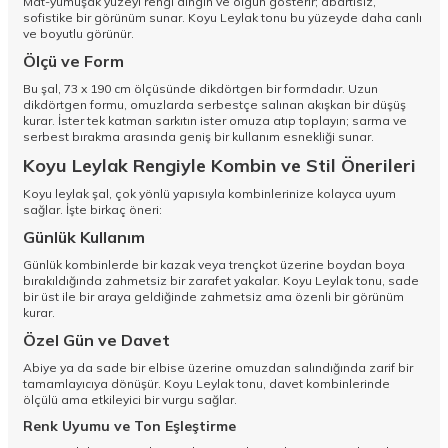
Mat-yumuşak yüzeyi rengi dingin ve olgun gösterir; abartısız,
sofistike bir görünüm sunar. Koyu Leylak tonu bu yüzeyde daha canlı
ve boyutlu görünür.
Ölçü ve Form
Bu şal, 73 x 190 cm ölçüsünde dikdörtgen bir formdadır. Uzun
dikdörtgen formu, omuzlarda serbestçe salınan akışkan bir düşüş
kurar. İster tek katman sarkıtın ister omuza atıp toplayın; sarma ve
serbest bırakma arasında geniş bir kullanım esnekliği sunar.
Koyu Leylak Rengiyle Kombin ve Stil Önerileri
Koyu leylak şal, çok yönlü yapısıyla kombinlerinize kolayca uyum
sağlar. İşte birkaç öneri:
Günlük Kullanım
Günlük kombinlerde bir kazak veya trençkot üzerine boydan boya
bırakıldığında zahmetsiz bir zarafet yakalar. Koyu Leylak tonu, sade
bir üst ile bir araya geldiğinde zahmetsiz ama özenli bir görünüm
kurar.
Özel Gün ve Davet
Abiye ya da sade bir elbise üzerine omuzdan salındığında zarif bir
tamamlayıcıya dönüşür. Koyu Leylak tonu, davet kombinlerinde
ölçülü ama etkileyici bir vurgu sağlar.
Renk Uyumu ve Ton Eşleştirme