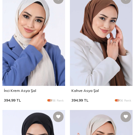
İnci Krem Asya Şal
Kahve Asya Şal
394,99
TL
394,99
TL
56 Renk
56 Renk