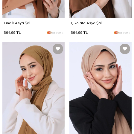
Fındık Asya Şal
Çikolata Asya Şal
394,99
TL
394,99
TL
56 Renk
56 Renk