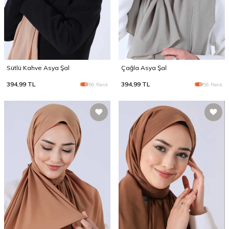
Sütlü Kahve Asya Şal
Çağla Asya Şal
394,99
TL
394,99
TL
56 Renk
56 Renk