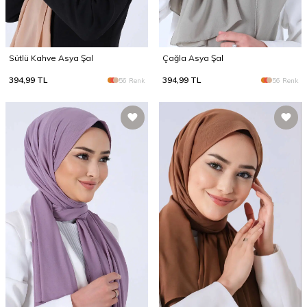
Sütlü Kahve Asya Şal
Çağla Asya Şal
394,99
TL
394,99
TL
56 Renk
56 Renk