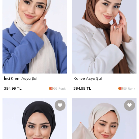
İnci Krem Asya Şal
Kahve Asya Şal
394,99
TL
394,99
TL
56 Renk
56 Renk