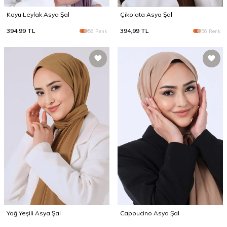
Koyu Leylak Asya Şal
Çikolata Asya Şal
394,99
TL
394,99
TL
56 Renk
56 Renk
Yağ Yeşili Asya Şal
Cappucino Asya Şal