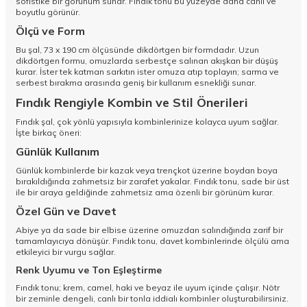
sofistike bir görünüm sunar. Fındık tonu bu yüzeyde daha canlı ve
boyutlu görünür.
Ölçü ve Form
Bu şal, 73 x 190 cm ölçüsünde dikdörtgen bir formdadır. Uzun
dikdörtgen formu, omuzlarda serbestçe salınan akışkan bir düşüş
kurar. İster tek katman sarkıtın ister omuza atıp toplayın; sarma ve
serbest bırakma arasında geniş bir kullanım esnekliği sunar.
Fındık Rengiyle Kombin ve Stil Önerileri
Fındık şal, çok yönlü yapısıyla kombinlerinize kolayca uyum sağlar.
İşte birkaç öneri:
Günlük Kullanım
Günlük kombinlerde bir kazak veya trençkot üzerine boydan boya
bırakıldığında zahmetsiz bir zarafet yakalar. Fındık tonu, sade bir üst
ile bir araya geldiğinde zahmetsiz ama özenli bir görünüm kurar.
Özel Gün ve Davet
Abiye ya da sade bir elbise üzerine omuzdan salındığında zarif bir
tamamlayıcıya dönüşür. Fındık tonu, davet kombinlerinde ölçülü ama
etkileyici bir vurgu sağlar.
Renk Uyumu ve Ton Eşleştirme
Fındık tonu; krem, camel, haki ve beyaz ile uyum içinde çalışır. Nötr
bir zeminle dengeli, canlı bir tonla iddialı kombinler oluşturabilirsiniz.