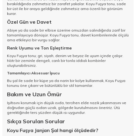
bırakıldığında zahmetsiz bir zarafet yakalar. Koyu Fuşya tonu, sade
bir üst ile bir araya geldiğinde zahmetsiz ama özenli bir görünüm
kurar.
Özel Gün ve Davet
Abiye ya da sade bir elbise üzerine omuzdan salındığında zarif bir
tamamlayıcıya dönüşür. Koyu Fuşya tonu, davet kombinlerinde ölçülü
ama etkileyici bir vurgu sağlar.
Renk Uyumu ve Ton Eşleştirme
Koyu Fuşya tonu; gri, siyah, denim ve beyaz ile uyum içinde çalışır.
Nötr bir zeminle dengeli, canlı bir tonla iddialı kombinler
oluşturabilirsiniz.
Tamamlayıcı Aksesuar İpucu
Bu şal ile sade bir küpe ya da narin bir kolye kullanmak, Koyu Fuşya
tonunu öne çıkarır ve bütünlüklü bir stil tamamlar.
Bakım ve Uzun Ömür
Işıltısını korumak için düşük ısıda, tercihen elde nazik yıkanmasını ve
doğrudan güçlü ısıdan uzak, gölgede kurutulmasını öneririz. Ütü
gerektiğinde ters yüzden düşük ısı uygundur.
Sıkça Sorulan Sorular
Koyu Fuşya Janjan Şal hangi ölçüdedir?