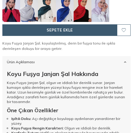
SEPETE EKLE
Koyu Fuşya Janjan Şal, koyulaştırılmış, derin bir fuşya tonu ile ışıkla
derinleşen dokuyu bir araya getirir.
Ürün Açıklaması
Koyu Fuşya Janjan Şal Hakkında
Koyu Fuşya Janjan Şal, olgun ve iddialı bir derinlik sunar. Janjan
kumaşın ışıkla derinleşen yüzeyi koyu fuşya rengine ince bir hareket
katar. Uzun kesimiyle günlük ve özel kombinlerde rahatça yer bulur.
Aradığınız zarafeti hem günlük kullanımda hem özel günlerde sunan
bir tasarımdır.
Öne Çıkan Özellikler
Işıltılı Doku:
Açı değiştikçe koyulaşıp aydınlanan yanardöner bir
yüzey.
Koyu Fuşya Rengin Karakteri:
Olgun ve iddialı bir derinlik.
Konforlu Tutum:
Hafif ve akışkan tutumuyla boynunuzda ağırlık