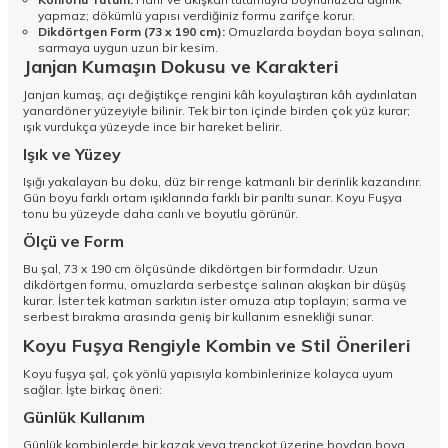
yapmaz; dökümlü yapısı verdiğiniz formu zarifçe korur.
Dikdörtgen Form (73 x 190 cm):
Omuzlarda boydan boya salınan,
sarmaya uygun uzun bir kesim.
Janjan Kumaşın Dokusu ve Karakteri
Janjan kumaş, açı değiştikçe rengini kâh koyulaştıran kâh aydınlatan
yanardöner yüzeyiyle bilinir. Tek bir ton içinde birden çok yüz kurar;
ışık vurdukça yüzeyde ince bir hareket belirir.
Işık ve Yüzey
Işığı yakalayan bu doku, düz bir renge katmanlı bir derinlik kazandırır.
Gün boyu farklı ortam ışıklarında farklı bir parıltı sunar. Koyu Fuşya
tonu bu yüzeyde daha canlı ve boyutlu görünür.
Ölçü ve Form
Bu şal, 73 x 190 cm ölçüsünde dikdörtgen bir formdadır. Uzun
dikdörtgen formu, omuzlarda serbestçe salınan akışkan bir düşüş
kurar. İster tek katman sarkıtın ister omuza atıp toplayın; sarma ve
serbest bırakma arasında geniş bir kullanım esnekliği sunar.
Koyu Fuşya Rengiyle Kombin ve Stil Önerileri
Koyu fuşya şal, çok yönlü yapısıyla kombinlerinize kolayca uyum
sağlar. İşte birkaç öneri:
Günlük Kullanım
Günlük kombinlerde bir kazak veya trençkot üzerine boydan boya