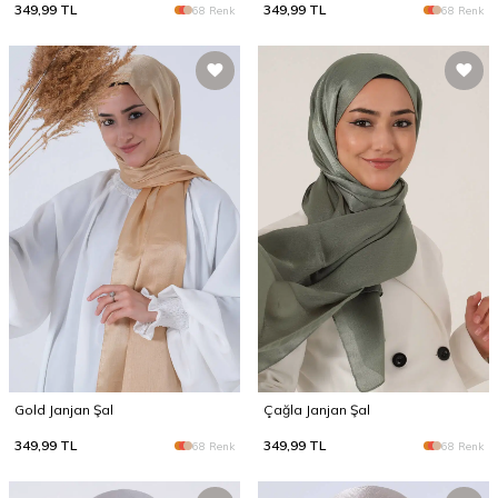
349,99
TL
349,99
TL
68 Renk
68 Renk
Gold Janjan Şal
Çağla Janjan Şal
349,99
TL
349,99
TL
68 Renk
68 Renk