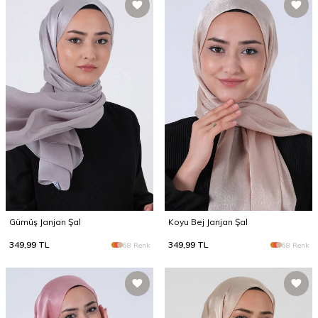
Gümüş Janjan Şal
Koyu Bej Janjan Şal
349,99
TL
349,99
TL
68 Renk
68 Renk