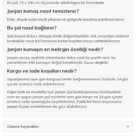
Bu şal, 73 x 190 cm ölçüsünde dikdörtgen bir formdadır.
Janjan kumaş nasıl temizlenir?
Elde, düşük ısıda nazik yıkama ve gölgede kurutma parıltısını korur.
Bu şal nasıl bağlanır?
Şalı boyna iki kez dolayıp önde düğümleyebilir, tek omuzdan serbest
bırakabilir veya bel hizasına kadar boydan boya sarkıtabilirsiniz.
Janjan kumaşın en belirgin özelliği nedir?
Janjan yüzey, aydınlık ortamlarda daha canlı bir parıltı verir; bu
yanardöner etki kumaşın doğal karakteridir, kusur değildir.
Kargo ve iade koşulları nedir?
Siparişleriniz aynı gün kargoya verilir; beğenmemeniz halinde 14 gün
içinde ücretsiz iade edebilirsiniz.
Diğer renk ve modeller için
Janjan Şal koleksiyonunu
inceleyebilir,
size en uygun janjan şal modelini aynı gün kargo ve 14 gün içinde
ücretsiz iade avantajıyla seçebilirsiniz. Farklı bir form arıyorsanız
Janjan Eşarp
modellerine de göz atabilirsiniz.
Ödeme Seçenekleri