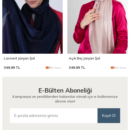
Lacivert Janjan Şal
Açık Bej Janjan Şal
349,99
TL
349,99
TL
68 Renk
68 Renk
E-Bülten Aboneliği
Kampanya ve yeniliklerden haberdar olmak için e-bültenimize
abone olun!
Kayıt Ol