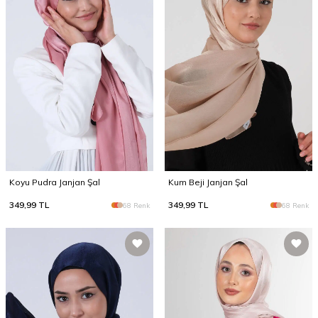
Koyu Pudra Janjan Şal
Kum Beji Janjan Şal
349,99
TL
349,99
TL
68 Renk
68 Renk