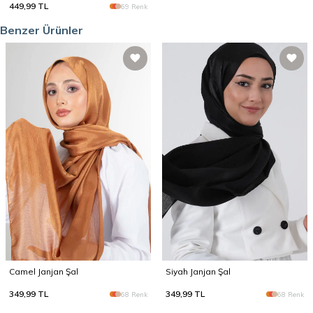
449,99
TL
69 Renk
Benzer Ürünler
Camel Janjan Şal
Siyah Janjan Şal
349,99
TL
349,99
TL
68 Renk
68 Renk