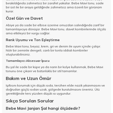
bırakıldığında zahmetsiz bir zarafet yakalar. Bebe Mavi tonu, sade
bir üst ile bir araya geldiğinde zahmetsiz ama özenli bir görünüm
kurar.
Özel Gün ve Davet
Abiye ya da sade bir elbise üzerine omuzdan salındığında zarif bir
tamamlayıcıya dönüşür. Bebe Mavi tonu, davet kombinlerinde ölçülü
ama etkileyici bir vurgu sağlar.
Renk Uyumu ve Ton Eşleştirme
Bebe Mavi tonu; beyaz, krem, gri ve denim ile uyum içinde çalışır.
Nötr bir zeminle dengeli, canlı bir tonla iddialı kombinler
oluşturabilirsiniz.
Tamamlayıcı Aksesuar İpucu
Bu şal ile sade bir küpe ya da narin bir kolye kullanmak, Bebe Mavi
tonunu öne çıkarır ve bütünlüklü bir stil tamamlar.
Bakım ve Uzun Ömür
Işıltısını korumak için düşük ısıda, tercihen elde nazik yıkanmasını ve
doğrudan güçlü ısıdan uzak, gölgede kurutulmasını öneririz. Ütü
gerektiğinde ters yüzden düşük ısı uygundur.
Sıkça Sorulan Sorular
Bebe Mavi Janjan Şal hangi ölçüdedir?