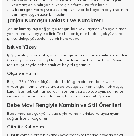
yapmaz; dökümlü yapısı verdiğiniz formu zarifçe korur.
Dikdörtgen Form (73 x 190 cm):
Omuzlarda boydan boya salınan,
sarmaya uygun uzun bir kesim.
Janjan Kumaşın Dokusu ve Karakteri
Janjan kumaş, açı değiştikçe rengini kâh koyulaştıran kâh aydınlatan
yanardöner yüzeyiyle bilinir. Tek bir ton içinde birden çok yüz kurar;
ışık vurdukça yüzeyde ince bir hareket belirir.
Işık ve Yüzey
Işığı yakalayan bu doku, düz bir renge katmanlı bir derinlik kazandırır.
Gün boyu farklı ortam ışıklarında farklı bir parıltı sunar. Bebe Mavi
tonu bu yüzeyde daha canlı ve boyutlu görünür.
Ölçü ve Form
Bu şal, 73 x 190 cm ölçüsünde dikdörtgen bir formdadır. Uzun
dikdörtgen formu, omuzlarda serbestçe salınan akışkan bir düşüş
kurar. İster tek katman sarkıtın ister omuza atıp toplayın; sarma ve
serbest bırakma arasında geniş bir kullanım esnekliği sunar.
Bebe Mavi Rengiyle Kombin ve Stil Önerileri
Bebe mavi şal, çok yönlü yapısıyla kombinlerinize kolayca uyum
sağlar. İşte birkaç öneri:
Günlük Kullanım
Günlük kombinlerde bir kazak veya trençkot üzerine boydan boya