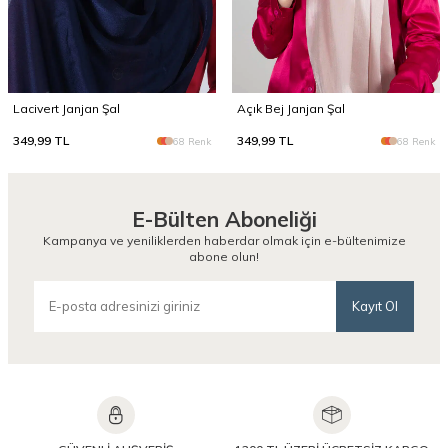
Lacivert Janjan Şal
Açık Bej Janjan Şal
349,99
TL
349,99
TL
68 Renk
68 Renk
E-Bülten Aboneliği
Kampanya ve yeniliklerden haberdar olmak için e-bültenimize
abone olun!
Kayıt Ol