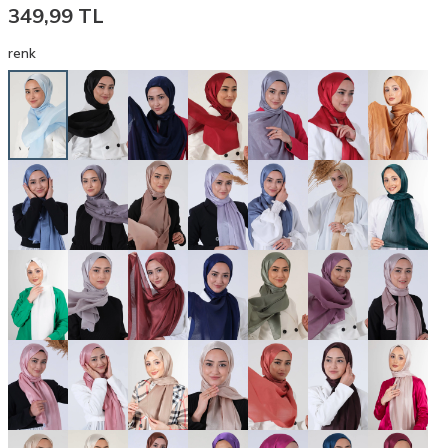
349,99
TL
renk