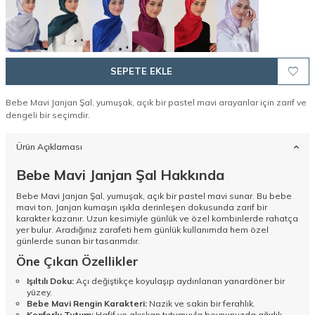
SEPETE EKLE
Bebe Mavi Janjan Şal, yumuşak, açık bir pastel mavi arayanlar için zarif ve
dengeli bir seçimdir.
Ürün Açıklaması
Bebe Mavi Janjan Şal Hakkında
Bebe Mavi Janjan Şal, yumuşak, açık bir pastel mavi sunar. Bu bebe
mavi ton, Janjan kumaşın ışıkla derinleşen dokusunda zarif bir
karakter kazanır. Uzun kesimiyle günlük ve özel kombinlerde rahatça
yer bulur. Aradığınız zarafeti hem günlük kullanımda hem özel
günlerde sunan bir tasarımdır.
Öne Çıkan Özellikler
Işıltılı Doku:
Açı değiştikçe koyulaşıp aydınlanan yanardöner bir
yüzey.
Bebe Mavi Rengin Karakteri:
Nazik ve sakin bir ferahlık.
Konforlu Tutum:
Hafif ve akışkan tutumuyla boynunuzda ağırlık