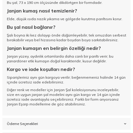
Bu şal, 73 x 190 cm ölçüsünde dikdörtgen bir formdadır.
Janjan kumaş nasıl temizlenir?
Elde, düşük ısıda nazik yıkama ve gölgede kurutma parıltısını korur.
Bu şal nasıl bağlanır?
Şalı boyna iki kez dolayıp önde düğümleyebilir, tek omuzdan serbest
bırakabilir veya bel hizasına kadar boydan boya sarkıtabilirsiniz.
Janjan kumaşın en belirgin özelliği nedir?
Janjan yüzey, aydınlık ortamlarda daha canlı bir parıltı verir; bu
yanardöner etki kumaşın doğal karakteridir, kusur değildir.
Kargo ve iade koşulları nedir?
Siparişleriniz aynı gün kargoya verilir; beğenmemeniz halinde 14 gün
içinde ücretsiz iade edebilirsiniz.
Diğer renk ve modeller için
Janjan Şal koleksiyonunu
inceleyebilir,
size en uygun janjan şal modelini aynı gün kargo ve 14 gün içinde
ücretsiz iade avantajıyla seçebilirsiniz. Farklı bir form arıyorsanız
Janjan Eşarp
modellerine de göz atabilirsiniz.
Ödeme Seçenekleri