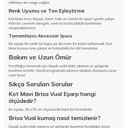
etkileyici bir vurgu sağlar.
Renk Uyumu ve Ton Eşleştirme
Kot Mavi tonu; beyaz, krem, haki ve camel ile uyum içinde çalışır.
Nötr bir zeminle dengeli, canlı bir tonla iddialı kombinler
oluşturabilirsiniz.
Tamamlayıcı Aksesuar İpucu
Bu eşarp ile sade bir küpe ya da narin bir kolye kullanmak, Kot
Mavi tonunu öne çıkarır ve bütünlüklü bir stil tamamlar.
Bakım ve Uzun Ömür
Ferahlığını korumak için düşük ısıda elde yıkama ve gölgede
kurutma önerilir. Nazik programda yıkama akışkan duruşunu uzun
süre korur.
Sıkça Sorulan Sorular
Kot Mavi Brisa Vual Eşarp hangi
ölçüdedir?
Bu eşarp, 92 x 92 cm ölçüsünde kare bir formdadır.
Brisa Vual kumaş nasıl temizlenir?
Düşük ısıda elde yıkama ve gölgede kurutma ferahlığını korur.