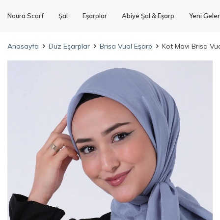
Noura Scarf
Şal
Eşarplar
Abiye Şal & Eşarp
Yeni Gele
Anasayfa
Düz Eşarplar
Brisa Vual Eşarp
Kot Mavi Brisa Vu