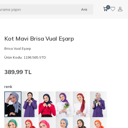
0
Ara
Kot Mavi Brisa Vual Eşarp
Brisa Vual Eşarp
Ürün Kodu:
1196.565.STD
389,99
TL
renk