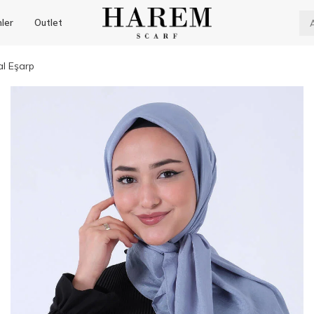
nler
Outlet
al Eşarp