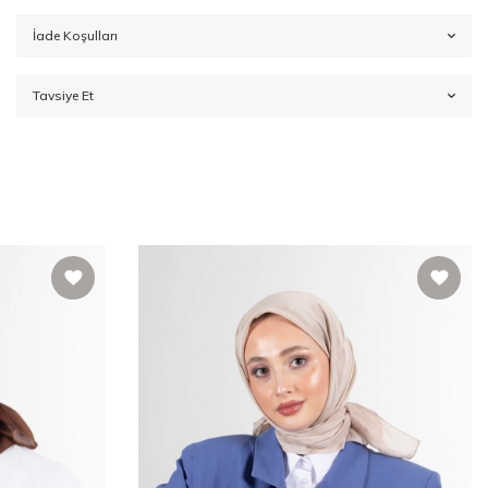
İade Koşulları
Tavsiye Et