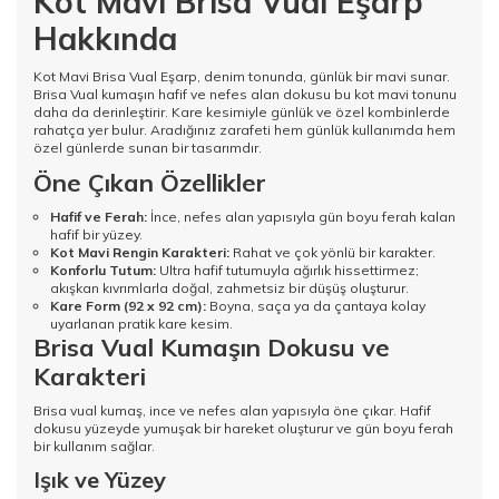
Kot Mavi Brisa Vual Eşarp
Hakkında
Kot Mavi Brisa Vual Eşarp, denim tonunda, günlük bir mavi sunar.
Brisa Vual kumaşın hafif ve nefes alan dokusu bu kot mavi tonunu
daha da derinleştirir. Kare kesimiyle günlük ve özel kombinlerde
rahatça yer bulur. Aradığınız zarafeti hem günlük kullanımda hem
özel günlerde sunan bir tasarımdır.
Öne Çıkan Özellikler
Hafif ve Ferah:
İnce, nefes alan yapısıyla gün boyu ferah kalan
hafif bir yüzey.
Kot Mavi Rengin Karakteri:
Rahat ve çok yönlü bir karakter.
Konforlu Tutum:
Ultra hafif tutumuyla ağırlık hissettirmez;
akışkan kıvrımlarla doğal, zahmetsiz bir düşüş oluşturur.
Kare Form (92 x 92 cm):
Boyna, saça ya da çantaya kolay
uyarlanan pratik kare kesim.
Brisa Vual Kumaşın Dokusu ve
Karakteri
Brisa vual kumaş, ince ve nefes alan yapısıyla öne çıkar. Hafif
dokusu yüzeyde yumuşak bir hareket oluşturur ve gün boyu ferah
bir kullanım sağlar.
Işık ve Yüzey