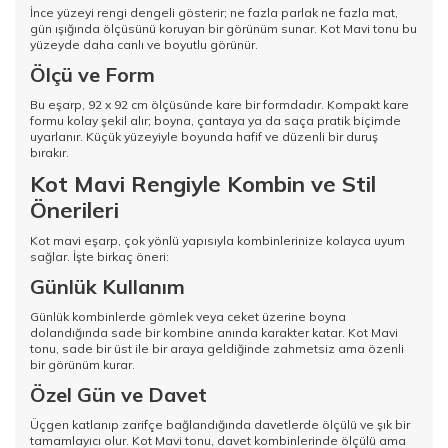
İnce yüzeyi rengi dengeli gösterir; ne fazla parlak ne fazla mat,
gün ışığında ölçüsünü koruyan bir görünüm sunar. Kot Mavi tonu bu
yüzeyde daha canlı ve boyutlu görünür.
Ölçü ve Form
Bu eşarp, 92 x 92 cm ölçüsünde kare bir formdadır. Kompakt kare
formu kolay şekil alır; boyna, çantaya ya da saça pratik biçimde
uyarlanır. Küçük yüzeyiyle boyunda hafif ve düzenli bir duruş
bırakır.
Kot Mavi Rengiyle Kombin ve Stil
Önerileri
Kot mavi eşarp, çok yönlü yapısıyla kombinlerinize kolayca uyum
sağlar. İşte birkaç öneri:
Günlük Kullanım
Günlük kombinlerde gömlek veya ceket üzerine boyna
dolandığında sade bir kombine anında karakter katar. Kot Mavi
tonu, sade bir üst ile bir araya geldiğinde zahmetsiz ama özenli
bir görünüm kurar.
Özel Gün ve Davet
Üçgen katlanıp zarifçe bağlandığında davetlerde ölçülü ve şık bir
tamamlayıcı olur. Kot Mavi tonu, davet kombinlerinde ölçülü ama