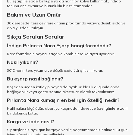
Bu eşarp ile sade bir küpe ya da narin bir kolye kullanmak, İndigo
tonunu öne çıkarır ve bütünlüklü bir stil tamamlar.
Bakım ve Uzun Ömür
30 derecede, ters çevirerek narin programda yıkayın; düşük ısıda ve
arka yüzden ütüleyin.
Sıkça Sorulan Sorular
İndigo Pırlanta Nara Eşarp hangi formdadır?
Kare formdadır; boyna, saça ve kombinlere kolayca uyarlanır.
Nasıl yıkanır?
30°C narin, ters yıkama ve düşük ısıda ütü ışıltısını korur.
Bu eşarp nasıl bağlanır?
Köşeden üçgen katlayıp boyna dolayabilir, klasik düğümle önde
bağlayabilir veya çanta sapına aksesuar olarak takabilirsiniz.
Pırlanta Nara kumaşın en belirgin özelliği nedir?
Hafif ışıltısı ölçülüdür; abartıya kaçmadan davet ve özel günlere zarif
bir dokunuş katar.
Kargo ve iade nasıl?
Siparişleriniz aynı gün kargoya verilir; beğenmemeniz halinde 14 gün
içinde ücretsiz iade edebilirsiniz.