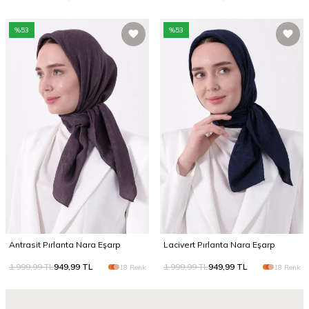
%
53
%
53
Antrasit Pırlanta Nara Eşarp
Lacivert Pırlanta Nara Eşarp
1.999,99
TL
949,99
TL
1.999,99
TL
949,99
TL
18 Renk
18 Renk