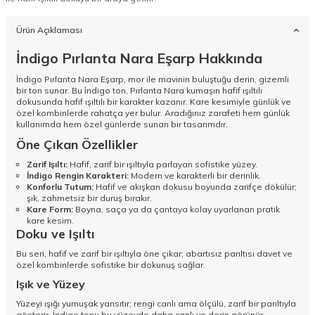
Ürün Açıklaması
İndigo Pırlanta Nara Eşarp Hakkında
İndigo Pırlanta Nara Eşarp, mor ile mavinin buluştuğu derin, gizemli
bir ton sunar. Bu i̇ndigo ton, Pırlanta Nara kumaşın hafif ışıltılı
dokusunda hafif ışıltılı bir karakter kazanır. Kare kesimiyle günlük ve
özel kombinlerde rahatça yer bulur. Aradığınız zarafeti hem günlük
kullanımda hem özel günlerde sunan bir tasarımdır.
Öne Çıkan Özellikler
Zarif Işıltı:
Hafif, zarif bir ışıltıyla parlayan sofistike yüzey.
İndigo Rengin Karakteri:
Modern ve karakterli bir derinlik.
Konforlu Tutum:
Hafif ve akışkan dokusu boyunda zarifçe dökülür;
şık, zahmetsiz bir duruş bırakır.
Kare Form:
Boyna, saça ya da çantaya kolay uyarlanan pratik
kare kesim.
Doku ve Işıltı
Bu seri, hafif ve zarif bir ışıltıyla öne çıkar; abartısız parıltısı davet ve
özel kombinlerde sofistike bir dokunuş sağlar.
Işık ve Yüzey
Yüzeyi ışığı yumuşak yansıtır; rengi canlı ama ölçülü, zarif bir parıltıyla
gösterir. İndigo tonu bu yüzeyde daha canlı ve derin görünür.