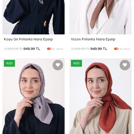
Koyu Gri Pırlanta Nara Eşarp
Vizon Pırlanta Nara Eşarp
1.999,99
TL
949,99
TL
1.999,99
TL
949,99
TL
18 Renk
18 Renk
%
53
%
53