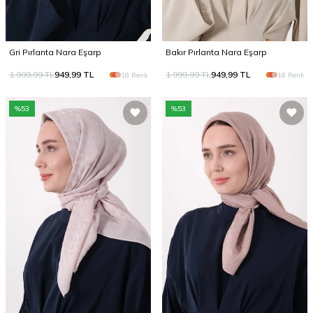
Gri Pırlanta Nara Eşarp
Bakır Pırlanta Nara Eşarp
1.999,99
TL
949,99
TL
1.999,99
TL
949,99
TL
18 Renk
18 Renk
%
53
%
53