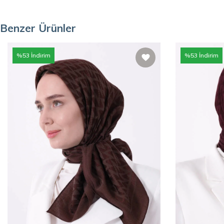
Benzer Ürünler
%
53
İndirim
%
53
İndirim