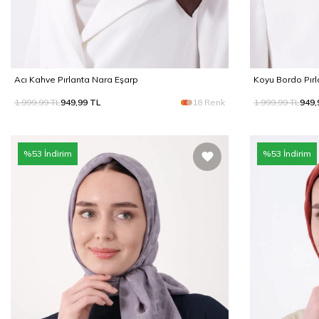
Acı Kahve Pırlanta Nara Eşarp
Koyu Bordo Pırl
1.999,99
TL
949,99
TL
18 Renk
1.999,99
TL
949,
%
53
İndirim
%
53
İndirim