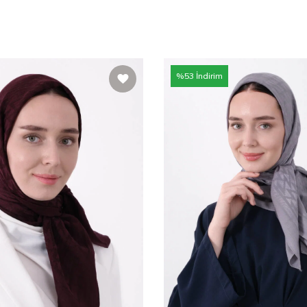
%
53
İndirim