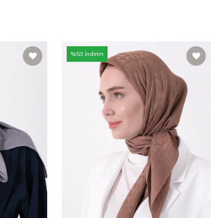
%
53
İndirim