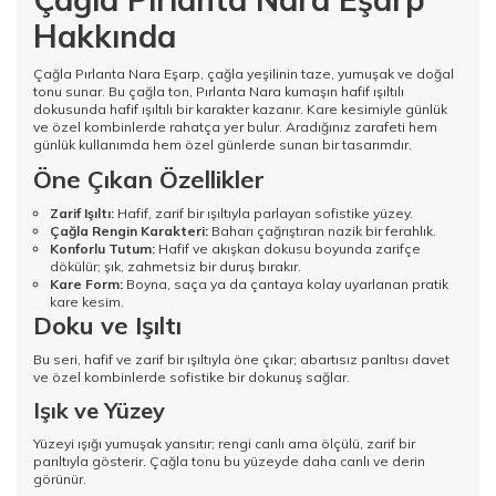
Hakkında
Çağla Pırlanta Nara Eşarp, çağla yeşilinin taze, yumuşak ve doğal
tonu sunar. Bu çağla ton, Pırlanta Nara kumaşın hafif ışıltılı
dokusunda hafif ışıltılı bir karakter kazanır. Kare kesimiyle günlük
ve özel kombinlerde rahatça yer bulur. Aradığınız zarafeti hem
günlük kullanımda hem özel günlerde sunan bir tasarımdır.
Öne Çıkan Özellikler
Zarif Işıltı:
Hafif, zarif bir ışıltıyla parlayan sofistike yüzey.
Çağla Rengin Karakteri:
Baharı çağrıştıran nazik bir ferahlık.
Konforlu Tutum:
Hafif ve akışkan dokusu boyunda zarifçe
dökülür; şık, zahmetsiz bir duruş bırakır.
Kare Form:
Boyna, saça ya da çantaya kolay uyarlanan pratik
kare kesim.
Doku ve Işıltı
Bu seri, hafif ve zarif bir ışıltıyla öne çıkar; abartısız parıltısı davet
ve özel kombinlerde sofistike bir dokunuş sağlar.
Işık ve Yüzey
Yüzeyi ışığı yumuşak yansıtır; rengi canlı ama ölçülü, zarif bir
parıltıyla gösterir. Çağla tonu bu yüzeyde daha canlı ve derin
görünür.