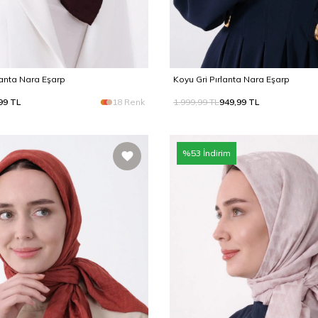
anta Nara Eşarp
Koyu Gri Pırlanta Nara Eşarp
99
TL
18 Renk
1.999,99
TL
949,99
TL
%
53
İndirim