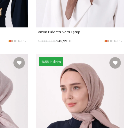
Vizon Pırlanta Nara Eşarp
18 Renk
1.999,99
TL
949,99
TL
18 Renk
%
53
İndirim