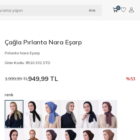
0
Ara
Çağla Pırlanta Nara Eşarp
Pırlanta Nara Eşarp
Ürün Kodu:
8510.332.STD
949,99
TL
1.999,99
TL
%
53
renk