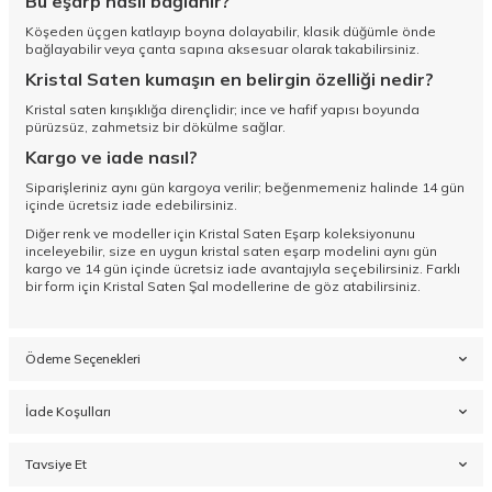
Bu eşarp nasıl bağlanır?
Köşeden üçgen katlayıp boyna dolayabilir, klasik düğümle önde
bağlayabilir veya çanta sapına aksesuar olarak takabilirsiniz.
Kristal Saten kumaşın en belirgin özelliği nedir?
Kristal saten kırışıklığa dirençlidir; ince ve hafif yapısı boyunda
pürüzsüz, zahmetsiz bir dökülme sağlar.
Kargo ve iade nasıl?
Siparişleriniz aynı gün kargoya verilir; beğenmemeniz halinde 14 gün
içinde ücretsiz iade edebilirsiniz.
Diğer renk ve modeller için
Kristal Saten Eşarp koleksiyonunu
inceleyebilir, size en uygun kristal saten eşarp modelini aynı gün
kargo ve 14 gün içinde ücretsiz iade avantajıyla seçebilirsiniz. Farklı
bir form için
Kristal Saten Şal
modellerine de göz atabilirsiniz.
Ödeme Seçenekleri
İade Koşulları
Tavsiye Et