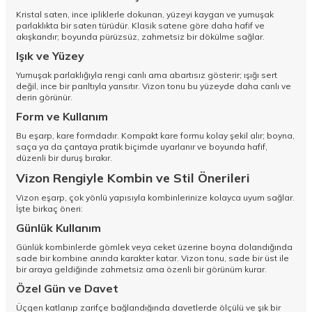
Kristal saten, ince ipliklerle dokunan, yüzeyi kaygan ve yumuşak
parlaklıkta bir saten türüdür. Klasik satene göre daha hafif ve
akışkandır; boyunda pürüzsüz, zahmetsiz bir dökülme sağlar.
Işık ve Yüzey
Yumuşak parlaklığıyla rengi canlı ama abartısız gösterir; ışığı sert
değil, ince bir parıltıyla yansıtır. Vizon tonu bu yüzeyde daha canlı ve
derin görünür.
Form ve Kullanım
Bu eşarp, kare formdadır. Kompakt kare formu kolay şekil alır; boyna,
saça ya da çantaya pratik biçimde uyarlanır ve boyunda hafif,
düzenli bir duruş bırakır.
Vizon Rengiyle Kombin ve Stil Önerileri
Vizon eşarp, çok yönlü yapısıyla kombinlerinize kolayca uyum sağlar.
İşte birkaç öneri:
Günlük Kullanım
Günlük kombinlerde gömlek veya ceket üzerine boyna dolandığında
sade bir kombine anında karakter katar. Vizon tonu, sade bir üst ile
bir araya geldiğinde zahmetsiz ama özenli bir görünüm kurar.
Özel Gün ve Davet
Üçgen katlanıp zarifçe bağlandığında davetlerde ölçülü ve şık bir