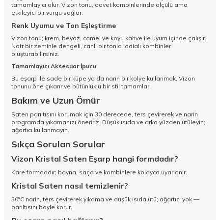
tamamlayıcı olur. Vizon tonu, davet kombinlerinde ölçülü ama
etkileyici bir vurgu sağlar.
Renk Uyumu ve Ton Eşleştirme
Vizon tonu; krem, beyaz, camel ve koyu kahve ile uyum içinde çalışır.
Nötr bir zeminle dengeli, canlı bir tonla iddialı kombinler
oluşturabilirsiniz.
Tamamlayıcı Aksesuar İpucu
Bu eşarp ile sade bir küpe ya da narin bir kolye kullanmak, Vizon
tonunu öne çıkarır ve bütünlüklü bir stil tamamlar.
Bakım ve Uzun Ömür
Saten parıltısını korumak için 30 derecede, ters çevirerek ve narin
programda yıkamanızı öneririz. Düşük ısıda ve arka yüzden ütüleyin;
ağartıcı kullanmayın.
Sıkça Sorulan Sorular
Vizon Kristal Saten Eşarp hangi formdadır?
Kare formdadır; boyna, saça ve kombinlere kolayca uyarlanır.
Kristal Saten nasıl temizlenir?
30°C narin, ters çevirerek yıkama ve düşük ısıda ütü; ağartıcı yok —
parıltısını böyle korur.