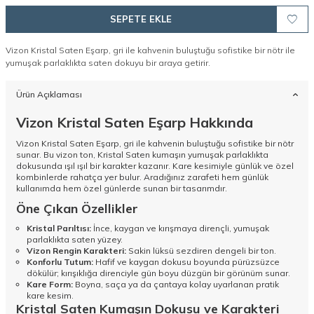
SEPETE EKLE
Vizon Kristal Saten Eşarp, gri ile kahvenin buluştuğu sofistike bir nötr ile
yumuşak parlaklıkta saten dokuyu bir araya getirir.
Ürün Açıklaması
Vizon Kristal Saten Eşarp Hakkında
Vizon Kristal Saten Eşarp, gri ile kahvenin buluştuğu sofistike bir nötr
sunar. Bu vizon ton, Kristal Saten kumaşın yumuşak parlaklıkta
dokusunda ışıl ışıl bir karakter kazanır. Kare kesimiyle günlük ve özel
kombinlerde rahatça yer bulur. Aradığınız zarafeti hem günlük
kullanımda hem özel günlerde sunan bir tasarımdır.
Öne Çıkan Özellikler
Kristal Parıltısı:
İnce, kaygan ve kırışmaya dirençli, yumuşak
parlaklıkta saten yüzey.
Vizon Rengin Karakteri:
Sakin lüksü sezdiren dengeli bir ton.
Konforlu Tutum:
Hafif ve kaygan dokusu boyunda pürüzsüzce
dökülür; kırışıklığa direnciyle gün boyu düzgün bir görünüm sunar.
Kare Form:
Boyna, saça ya da çantaya kolay uyarlanan pratik
kare kesim.
Kristal Saten Kumaşın Dokusu ve Karakteri