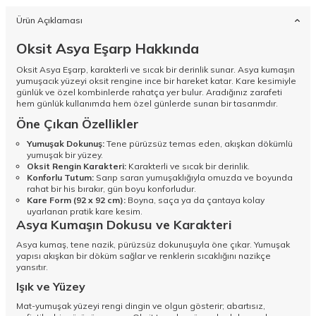
Ürün Açıklaması
Oksit Asya Eşarp Hakkında
Oksit Asya Eşarp, karakterli ve sıcak bir derinlik sunar. Asya kumaşın
yumuşacık yüzeyi oksit rengine ince bir hareket katar. Kare kesimiyle
günlük ve özel kombinlerde rahatça yer bulur. Aradığınız zarafeti
hem günlük kullanımda hem özel günlerde sunan bir tasarımdır.
Öne Çıkan Özellikler
Yumuşak Dokunuş:
Tene pürüzsüz temas eden, akışkan dökümlü
yumuşak bir yüzey.
Oksit Rengin Karakteri:
Karakterli ve sıcak bir derinlik.
Konforlu Tutum:
Sarıp saran yumuşaklığıyla omuzda ve boyunda
rahat bir his bırakır, gün boyu konforludur.
Kare Form (92 x 92 cm):
Boyna, saça ya da çantaya kolay
uyarlanan pratik kare kesim.
Asya Kumaşın Dokusu ve Karakteri
Asya kumaş, tene nazik, pürüzsüz dokunuşuyla öne çıkar. Yumuşak
yapısı akışkan bir döküm sağlar ve renklerin sıcaklığını nazikçe
yansıtır.
Işık ve Yüzey
Mat-yumuşak yüzeyi rengi dingin ve olgun gösterir; abartısız,