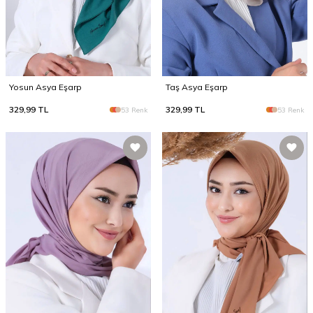
Yosun Asya Eşarp
Taş Asya Eşarp
329,99
TL
329,99
TL
53 Renk
53 Renk