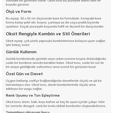
sofistike bir görünüm sunar. Oksit tonu bu yüzeyde daha canlı ve
boyutlu görünür.
Ölçü ve Form
Bu eşarp, 92 x 92 cm ölçüsünde kare bir formdadır. Kompakt kare
formu kolay şekil alır; boyna, çantaya ya da saça pratik biçimde
uyarlanır. Küçük yüzeyiyle boyunda hafif ve düzenli bir duruş bırakır.
Oksit Rengiyle Kombin ve Stil Önerileri
Oksit eşarp, çok yönlü yapısıyla kombinlerinize kolayca uyum sağlar.
İşte birkaç öneri:
Günlük Kullanım
Günlük kombinlerde gömlek veya ceket üzerine boyna dolandığında
sade bir kombine anında karakter katar. Oksit tonu, sade bir üst ile
bir araya geldiğinde zahmetsiz ama özenli bir görünüm kurar.
Özel Gün ve Davet
Üçgen katlanıp zarifçe bağlandığında davetlerde ölçülü ve şık bir
tamamlayıcı olur. Oksit tonu, davet kombinlerinde ölçülü ama
etkileyici bir vurgu sağlar.
Renk Uyumu ve Ton Eşleştirme
Oksit tonu; krem, haki, koyu kahve ve bej ile uyum içinde çalışır. Nötr
bir zeminle dengeli, canlı bir tonla iddialı kombinler oluşturabilirsiniz.
Tamamlayıcı Aksesuar İpucu