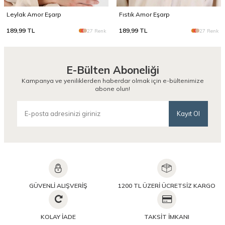
Leylak Amor Eşarp
Fıstık Amor Eşarp
189,99
TL
189,99
TL
27 Renk
27 Renk
E-Bülten Aboneliği
Kampanya ve yeniliklerden haberdar olmak için e-bültenimize
abone olun!
Kayıt Ol
GÜVENLİ ALIŞVERİŞ
1200 TL ÜZERİ ÜCRETSİZ KARGO
KOLAY İADE
TAKSİT İMKANI