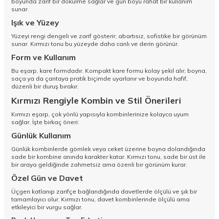
boyunda zarif bir dökülme sağlar ve gün boyu rahat bir kullanım
sunar.
Işık ve Yüzey
Yüzeyi rengi dengeli ve zarif gösterir; abartısız, sofistike bir görünüm
sunar. Kırmızı tonu bu yüzeyde daha canlı ve derin görünür.
Form ve Kullanım
Bu eşarp, kare formdadır. Kompakt kare formu kolay şekil alır; boyna,
saça ya da çantaya pratik biçimde uyarlanır ve boyunda hafif,
düzenli bir duruş bırakır.
Kırmızı Rengiyle Kombin ve Stil Önerileri
Kırmızı eşarp, çok yönlü yapısıyla kombinlerinize kolayca uyum
sağlar. İşte birkaç öneri:
Günlük Kullanım
Günlük kombinlerde gömlek veya ceket üzerine boyna dolandığında
sade bir kombine anında karakter katar. Kırmızı tonu, sade bir üst ile
bir araya geldiğinde zahmetsiz ama özenli bir görünüm kurar.
Özel Gün ve Davet
Üçgen katlanıp zarifçe bağlandığında davetlerde ölçülü ve şık bir
tamamlayıcı olur. Kırmızı tonu, davet kombinlerinde ölçülü ama
etkileyici bir vurgu sağlar.