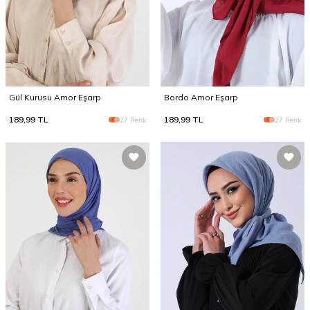
Gül Kurusu Amor Eşarp
Bordo Amor Eşarp
189,99
TL
189,99
TL
27 Renk
27 Renk