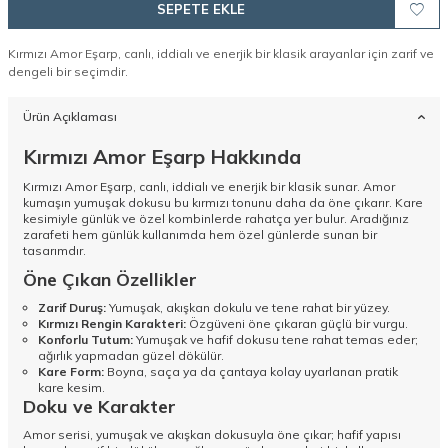
SEPETE EKLE
Kırmızı Amor Eşarp, canlı, iddialı ve enerjik bir klasik arayanlar için zarif ve
dengeli bir seçimdir.
Ürün Açıklaması
Kırmızı Amor Eşarp Hakkında
Kırmızı Amor Eşarp, canlı, iddialı ve enerjik bir klasik sunar. Amor
kumaşın yumuşak dokusu bu kırmızı tonunu daha da öne çıkarır. Kare
kesimiyle günlük ve özel kombinlerde rahatça yer bulur. Aradığınız
zarafeti hem günlük kullanımda hem özel günlerde sunan bir
tasarımdır.
Öne Çıkan Özellikler
Zarif Duruş:
Yumuşak, akışkan dokulu ve tene rahat bir yüzey.
Kırmızı Rengin Karakteri:
Özgüveni öne çıkaran güçlü bir vurgu.
Konforlu Tutum:
Yumuşak ve hafif dokusu tene rahat temas eder;
ağırlık yapmadan güzel dökülür.
Kare Form:
Boyna, saça ya da çantaya kolay uyarlanan pratik
kare kesim.
Doku ve Karakter
Amor serisi, yumuşak ve akışkan dokusuyla öne çıkar; hafif yapısı