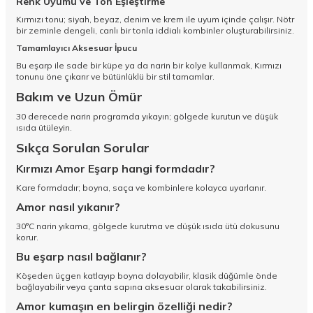
Renk Uyumu ve Ton Eşleştirme
Kırmızı tonu; siyah, beyaz, denim ve krem ile uyum içinde çalışır. Nötr
bir zeminle dengeli, canlı bir tonla iddialı kombinler oluşturabilirsiniz.
Tamamlayıcı Aksesuar İpucu
Bu eşarp ile sade bir küpe ya da narin bir kolye kullanmak, Kırmızı
tonunu öne çıkarır ve bütünlüklü bir stil tamamlar.
Bakım ve Uzun Ömür
30 derecede narin programda yıkayın; gölgede kurutun ve düşük
ısıda ütüleyin.
Sıkça Sorulan Sorular
Kırmızı Amor Eşarp hangi formdadır?
Kare formdadır; boyna, saça ve kombinlere kolayca uyarlanır.
Amor nasıl yıkanır?
30°C narin yıkama, gölgede kurutma ve düşük ısıda ütü dokusunu
korur.
Bu eşarp nasıl bağlanır?
Köşeden üçgen katlayıp boyna dolayabilir, klasik düğümle önde
bağlayabilir veya çanta sapına aksesuar olarak takabilirsiniz.
Amor kumaşın en belirgin özelliği nedir?