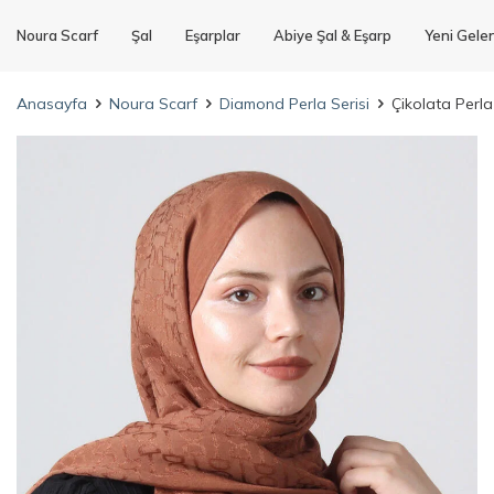
Noura Scarf
Şal
Eşarplar
Abiye Şal & Eşarp
Yeni Gele
Anasayfa
Noura Scarf
Diamond Perla Serisi
Çikolata Perla