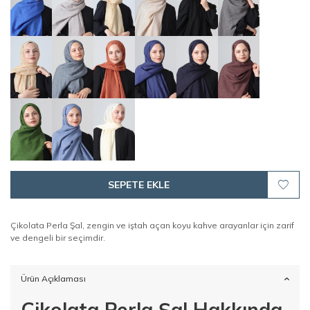
SEPETE EKLE
Çikolata Perla Şal, zengin ve iştah açan koyu kahve arayanlar için zarif
ve dengeli bir seçimdir.
Ürün Açıklaması
Çikolata Perla Şal Hakkında