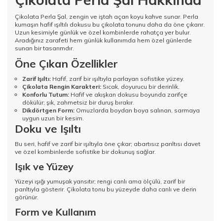
Çikolata Perla Şal, zengin ve iştah açan koyu kahve sunar. Perla
kumaşın hafif ışıltılı dokusu bu çikolata tonunu daha da öne çıkarır.
Uzun kesimiyle günlük ve özel kombinlerde rahatça yer bulur.
Aradığınız zarafeti hem günlük kullanımda hem özel günlerde
sunan bir tasarımdır.
Öne Çıkan Özellikler
Zarif Işıltı:
Hafif, zarif bir ışıltıyla parlayan sofistike yüzey.
Çikolata Rengin Karakteri:
Sıcak, doyurucu bir derinlik.
Konforlu Tutum:
Hafif ve akışkan dokusu boyunda zarifçe
dökülür; şık, zahmetsiz bir duruş bırakır.
Dikdörtgen Form:
Omuzlarda boydan boya salınan, sarmaya
uygun uzun bir kesim.
Doku ve Işıltı
Bu seri, hafif ve zarif bir ışıltıyla öne çıkar; abartısız parıltısı davet
ve özel kombinlerde sofistike bir dokunuş sağlar.
Işık ve Yüzey
Yüzeyi ışığı yumuşak yansıtır; rengi canlı ama ölçülü, zarif bir
parıltıyla gösterir. Çikolata tonu bu yüzeyde daha canlı ve derin
görünür.
Form ve Kullanım