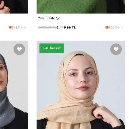
Yeşil Perla Şal
21 Renk
2.700,00
TL
1.449,99
TL
21 Renk
%
46
İndirim