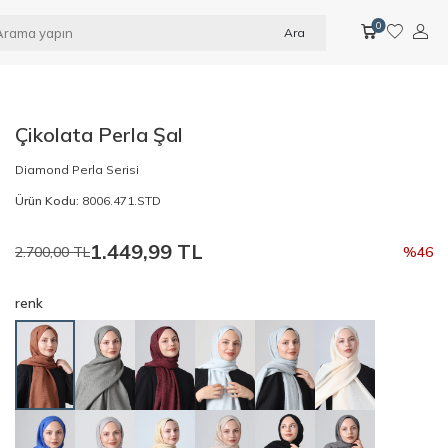
0
Ara
Çikolata Perla Şal
Diamond Perla Serisi
Ürün Kodu:
8006.471.STD
1.449,99
TL
2.700,00
TL
%
46
renk