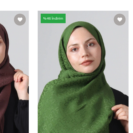
%
46
İndirim