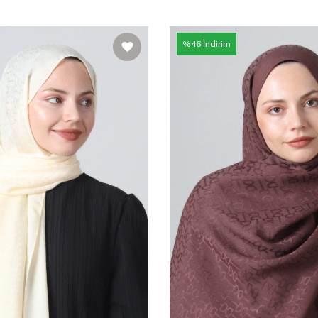
%
46
İndirim