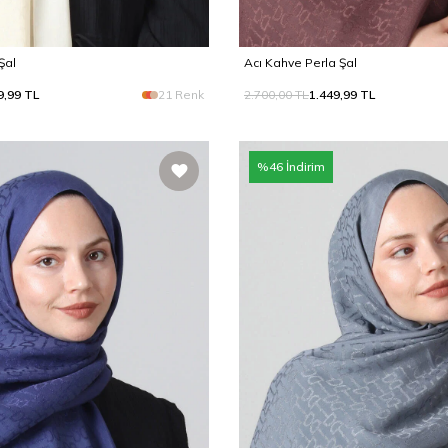
Şal
Acı Kahve Perla Şal
9,99
TL
21 Renk
2.700,00
TL
1.449,99
TL
%
46
İndirim