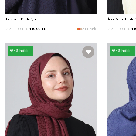
Lacivert Perla Şal
İnci Krem Perla 
2.700,00
TL
1.449,99
TL
21 Renk
2.700,00
TL
1.44
%
46
İndirim
%
46
İndirim