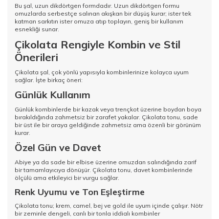
Bu şal, uzun dikdörtgen formdadır. Uzun dikdörtgen formu
omuzlarda serbestçe salınan akışkan bir düşüş kurar; ister tek
katman sarkıtın ister omuza atıp toplayın, geniş bir kullanım
esnekliği sunar.
Çikolata Rengiyle Kombin ve Stil
Önerileri
Çikolata şal, çok yönlü yapısıyla kombinlerinize kolayca uyum
sağlar. İşte birkaç öneri:
Günlük Kullanım
Günlük kombinlerde bir kazak veya trençkot üzerine boydan boya
bırakıldığında zahmetsiz bir zarafet yakalar. Çikolata tonu, sade
bir üst ile bir araya geldiğinde zahmetsiz ama özenli bir görünüm
kurar.
Özel Gün ve Davet
Abiye ya da sade bir elbise üzerine omuzdan salındığında zarif
bir tamamlayıcıya dönüşür. Çikolata tonu, davet kombinlerinde
ölçülü ama etkileyici bir vurgu sağlar.
Renk Uyumu ve Ton Eşleştirme
Çikolata tonu; krem, camel, bej ve gold ile uyum içinde çalışır. Nötr
bir zeminle dengeli, canlı bir tonla iddialı kombinler