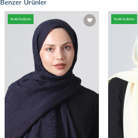
Benzer Ürünler
%
46
İndirim
%
46
İndirim